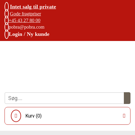
Intet salg til private
Gode fragtpriser
+45 43 27 80 00
pobra@pobra.com
Login / Ny kunde
Kurv (
0
)