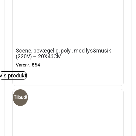
Scene, bevægelig, poly., med lys&musik
(220V) – 20X46CM
Varenr.: 854
Vis produkt
Tilbud!