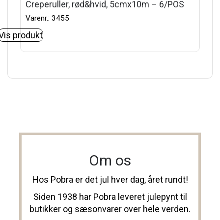
Creperuller, rød&hvid, 5cmx10m – 6/POS
Varenr.: 3455
Vis produkt
Om os
Hos Pobra er det jul hver dag, året rundt!
Siden 1938 har Pobra leveret julepynt til
butikker og sæsonvarer over hele verden.