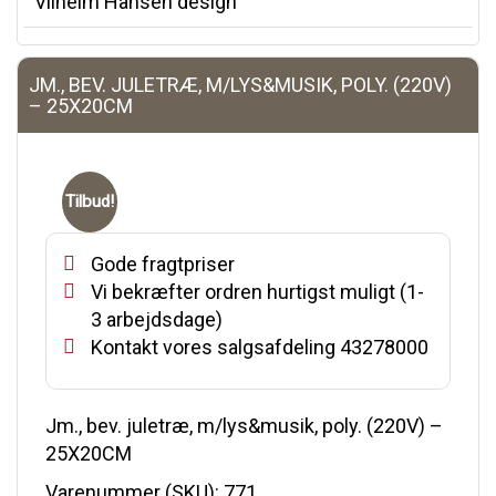
Vilhelm Hansen design
JM., BEV. JULETRÆ, M/LYS&MUSIK, POLY. (220V)
– 25X20CM
Tilbud!
Gode fragtpriser
Vi bekræfter ordren hurtigst muligt (1-
3 arbejdsdage)
Kontakt vores salgsafdeling 43278000
Jm., bev. juletræ, m/lys&musik, poly. (220V) –
25X20CM
Varenummer (SKU):
771