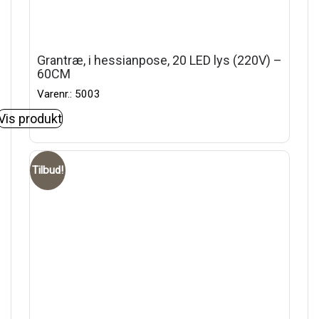
Grantræ, i hessianpose, 20 LED lys (220V) –
60CM
Varenr.: 5003
Vis produkt
Tilbud!