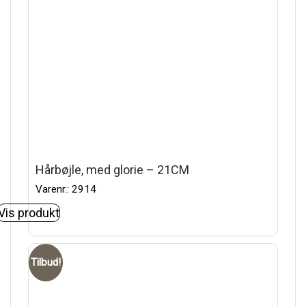
Hårbøjle, med glorie – 21CM
Varenr.: 2914
Vis produkt
Tilbud!