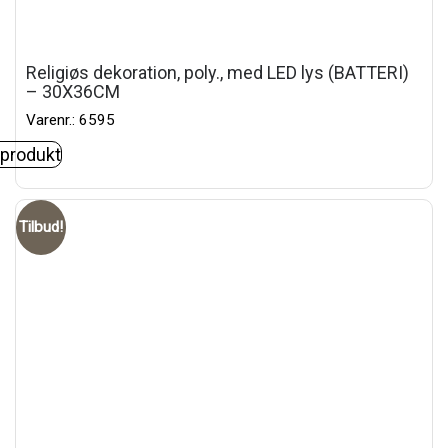
Religiøs dekoration, poly., med LED lys (BATTERI)
– 30X36CM
Varenr.: 6595
 produkt
Tilbud!