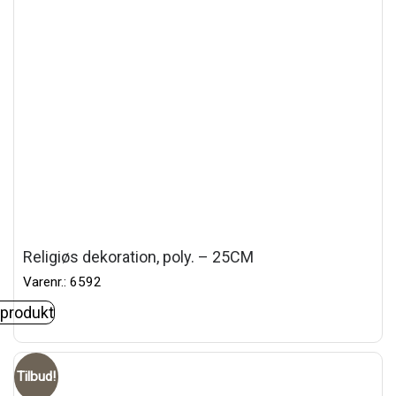
Religiøs dekoration, poly. – 25CM
Varenr.: 6592
 produkt
Tilbud!