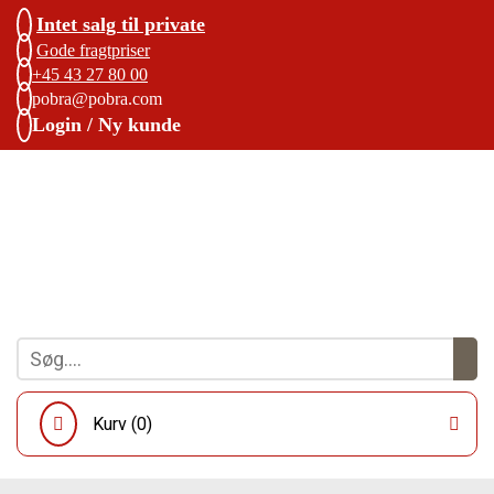
Intet salg til private
Gode fragtpriser
+45 43 27 80 00
pobra@pobra.com
Login / Ny kunde
Kurv (
0
)