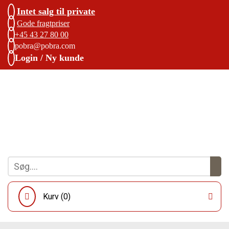
Intet salg til private
Gode fragtpriser
+45 43 27 80 00
pobra@pobra.com
Login / Ny kunde
Kurv (
0
)