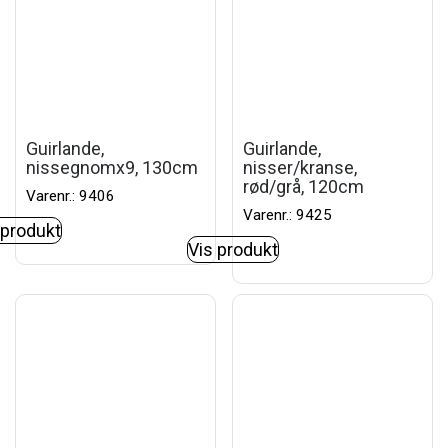
Guirlande,
Guirlande,
nissegnomx9, 130cm
nisser/kranse,
rød/grå, 120cm
Varenr.: 9406
Varenr.: 9425
 produkt
Vis produkt