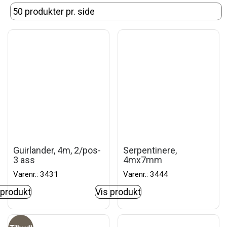
Guirlander, 4m, 2/pos-
Serpentinere,
3 ass
4mx7mm
Varenr.: 3431
Varenr.: 3444
 produkt
Vis produkt