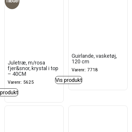
Tilbud!
Guirlande, vasketøj,
120 cm
Juletræ, m/rosa
fjer&snor, krystal i top
Varenr.: 7718
– 40CM
Vis produkt
Varenr.: 5625
 produkt