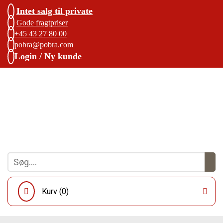
Intet salg til private
Gode fragtpriser
+45 43 27 80 00
pobra@pobra.com
Login / Ny kunde
Kurv (
0
)