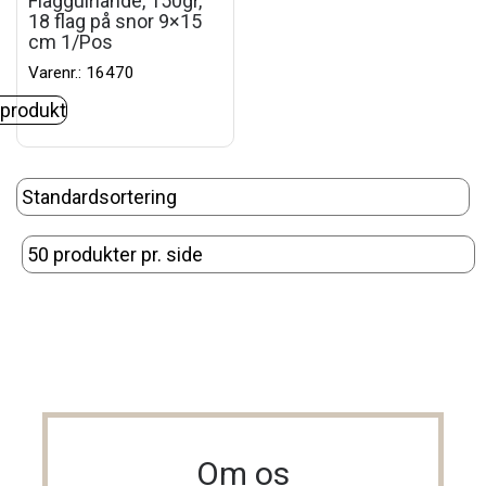
Flagguirlande, 150gr,
18 flag på snor 9×15
cm 1/Pos
Varenr.: 16470
 produkt
Om os