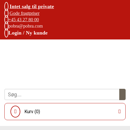
Intet salg til private
Gode fragtpriser
+45 43 27 80 00
pobra@pobra.com
Login / Ny kunde
Kurv (
0
)