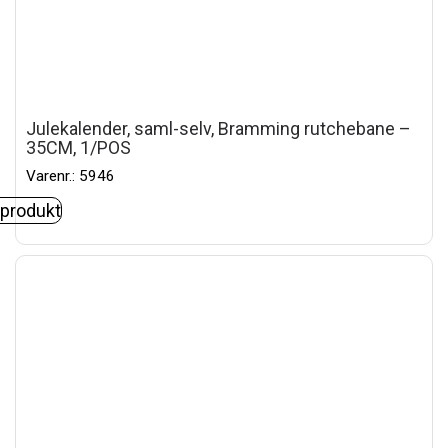
Julekalender, saml-selv, Bramming rutchebane –
35CM, 1/POS
Varenr.: 5946
 produkt