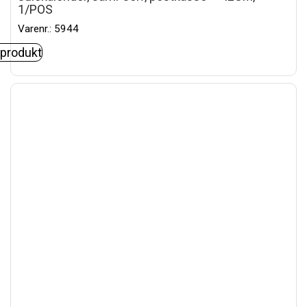
1/POS
Varenr.: 5944
 produkt