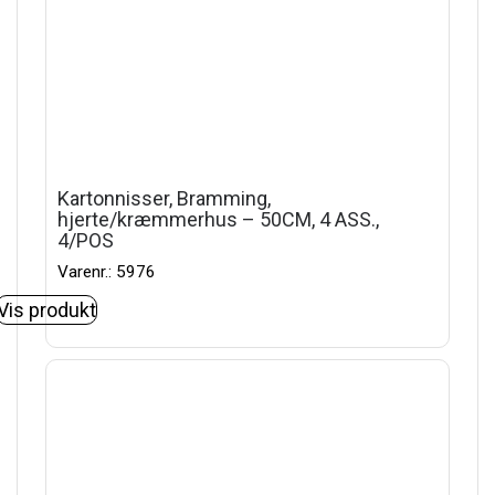
Kartonnisser, Bramming,
hjerte/kræmmerhus – 50CM, 4 ASS.,
4/POS
Varenr.: 5976
Vis produkt