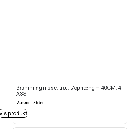
Bramming nisse, træ, t/ophæng – 40CM, 4
ASS.
Varenr.: 7656
Vis produkt