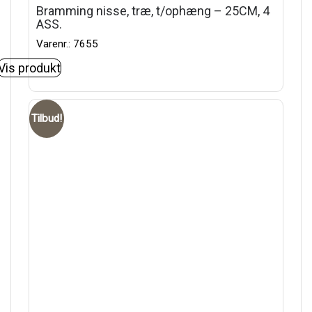
Bramming nisse, træ, t/ophæng – 25CM, 4
ASS.
Varenr.: 7655
Vis produkt
Tilbud!