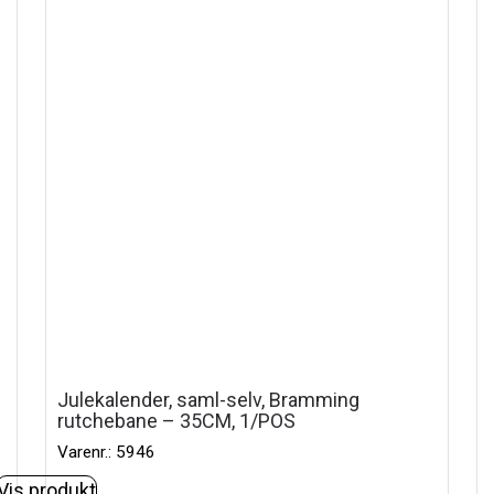
Julekalender, saml-selv, Bramming
rutchebane – 35CM, 1/POS
Varenr.: 5946
Vis produkt