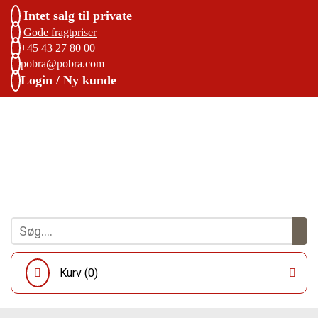
Intet salg til private
Gode fragtpriser
+45 43 27 80 00
pobra@pobra.com
Login / Ny kunde
Kurv (
0
)