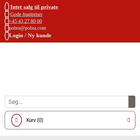
Intet salg til private
Gode fragtpriser
+45 43 27 80 00
pobra@pobra.com
Login / Ny kunde
Kurv (
0
)