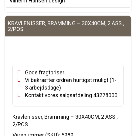
Vilhelm Hansen design
KRAVLENISSER, BRAMMING – 30X40CM, 2 ASS.,
2/POS
Gode fragtpriser
Vi bekræfter ordren hurtigst muligt (1-
3 arbejdsdage)
Kontakt vores salgsafdeling 43278000
Kravlenisser, Bramming – 30X40CM, 2 ASS.,
2/POS
Varenummer (SKU):
5989