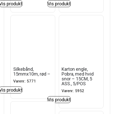
Vis produkt
Vis produkt
Silkebånd,
Karton engle,
15mmx10m, rød –
Pobra, med hvid
snor – 15CM, 5
Varenr.: 5771
ASS., 5/POS
Vis produkt
Varenr.: 5952
Vis produkt