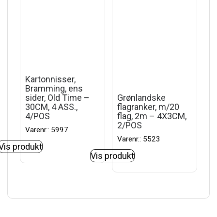
Kartonnisser,
Bramming, ens
sider, Old Time –
Grønlandske
30CM, 4 ASS.,
flagranker, m/20
4/POS
flag, 2m – 4X3CM,
2/POS
Varenr.: 5997
Varenr.: 5523
Vis produkt
Vis produkt