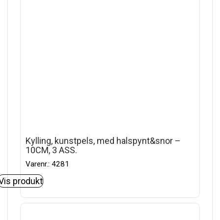
Kylling, kunstpels, med halspynt&snor –
10CM, 3 ASS.
Varenr.: 4281
Vis produkt