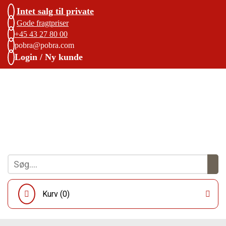
Intet salg til private
Gode fragtpriser
+45 43 27 80 00
pobra@pobra.com
Login / Ny kunde
Kurv (
0
)