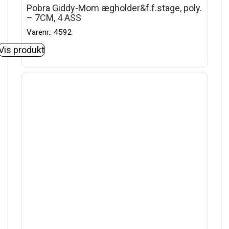
Pobra Giddy-Mom ægholder&f.f.stage, poly.
– 7CM, 4 ASS
Varenr.: 4592
Vis produkt