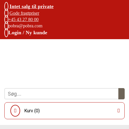
Intet salg til private
Gode fragtpriser
+45 43 27 80 00
pobra@pobra.com
Login / Ny kunde
Kurv (
0
)