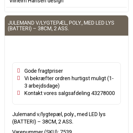
Vilhelm Hansen design
JULEMAND V/LYGTEPÆL, POLY., MED LED LYS
(BATTERI) – 38CM, 2 ASS.
Gode fragtpriser
Vi bekræfter ordren hurtigst muligt (1-
3 arbejdsdage)
Kontakt vores salgsafdeling 43278000
Julemand v/lygtepæl, poly., med LED lys
(BATTERI) – 38CM, 2 ASS.
Varenummer (SKU):
7539