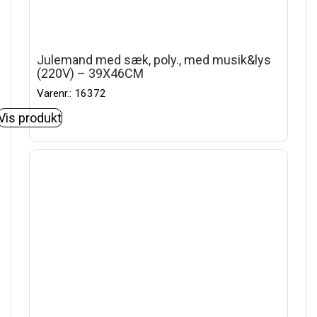
Julemand med sæk, poly., med musik&lys
(220V) – 39X46CM
Varenr.: 16372
Vis produkt