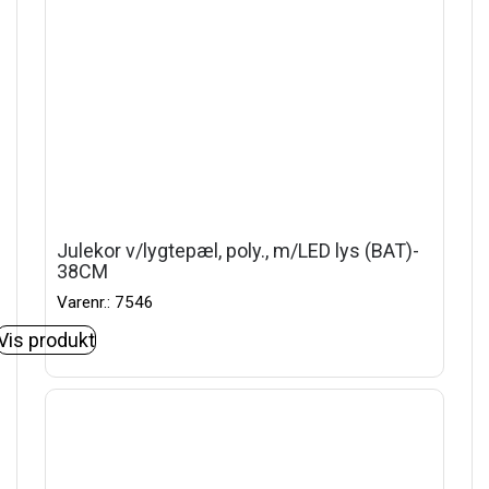
Julekor v/lygtepæl, poly., m/LED lys (BAT)-
38CM
Varenr.: 7546
Vis produkt