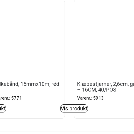
ilkebånd, 15mmx10m, rød
Klæbestjerner, 2,6cm, g
– 16CM, 40/POS
renr.: 5771
Varenr.: 5913
ukt
Vis produkt