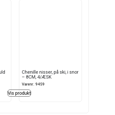
uld
Chenille nisser, på ski, i snor
– 8CM, 4/ÆSK
Varenr.: 9459
Vis produkt