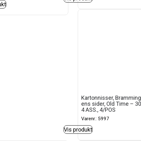
ukt
Kartonnisser, Bramming
ens sider, Old Time – 3
4 ASS., 4/POS
Varenr.: 5997
Vis produkt