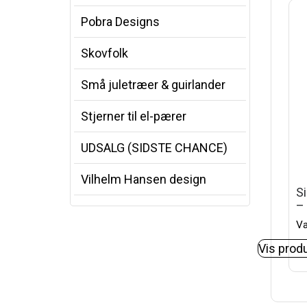
Pobra Designs
Skovfolk
Små juletræer & guirlander
Stjerner til el-pærer
UDSALG (SIDSTE CHANCE)
Vilhelm Hansen design
S
–
Va
Vis prod