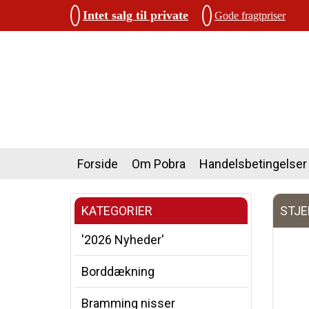
Intet salg til private
Gode fragtpriser
Forside
Om Pobra
Handelsbetingelser
KATEGORIER
STJE
'2026 Nyheder'
Borddækning
Bramming nisser