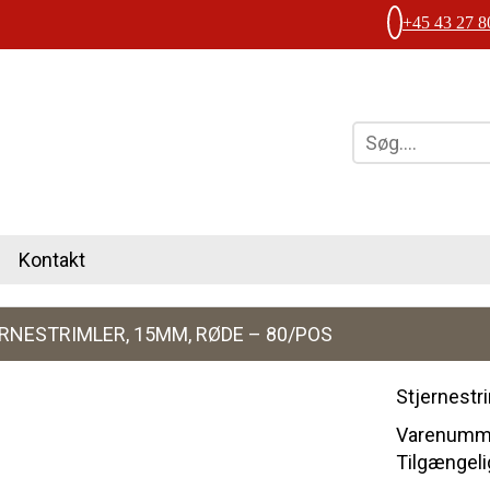
+45 43 27 8
Kontakt
RNESTRIMLER, 15MM, RØDE – 80/POS
Stjernestr
Varenumme
Tilgængelig