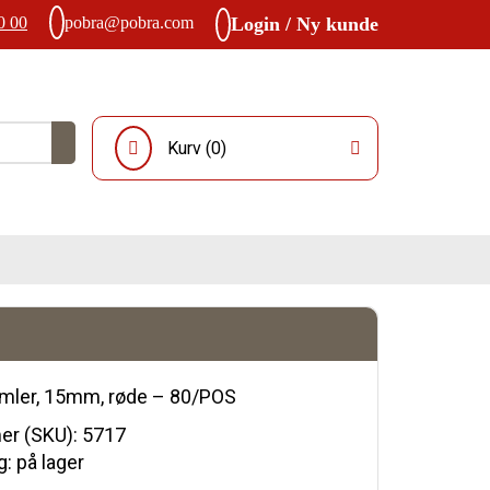
0 00
pobra@pobra.com
Login / Ny kunde
Kurv (
0
)
imler, 15mm, røde – 80/POS
r (SKU):
5717
: på lager