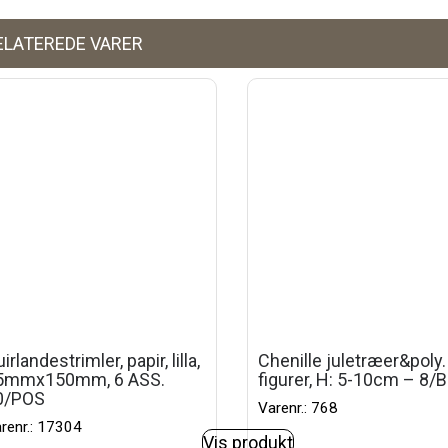
ELATEREDE VARER
irlandestrimler, papir, lilla,
Chenille juletræer&poly.
5mmx150mm, 6 ASS.
figurer, H: 5-10cm – 8/B
0/POS
Varenr.: 768
renr.: 17304
Vis produkt