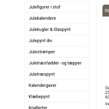
Julefigurer i stof
R
Julekalendere
Julekugler & Glaspynt
Julepynt div.
Julestrømper
Juletræsfødder -og tæpper
Juletræspynt
Kalendergaver
Gu
2
Klæbepynt
6
Va
Knallerter