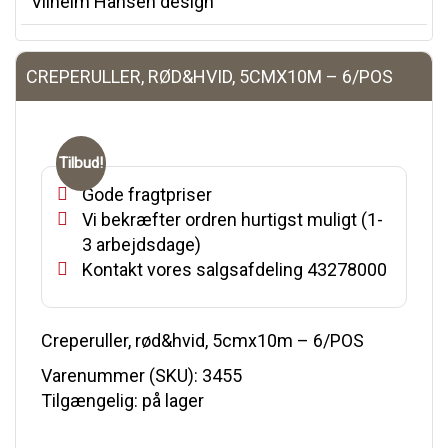
Vilhelm Hansen design
CREPERULLER, RØD&HVID, 5CMX10M – 6/POS
Tilbud!
Gode fragtpriser
Vi bekræfter ordren hurtigst muligt (1-
3 arbejdsdage)
Kontakt vores salgsafdeling 43278000
Creperuller, rød&hvid, 5cmx10m – 6/POS
Varenummer (SKU):
3455
Tilgængelig: på lager