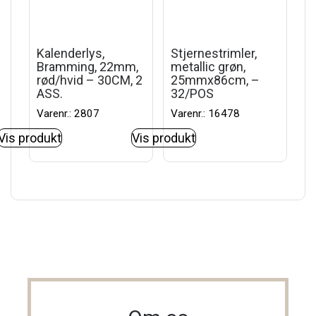
Kalenderlys,
Stjernestrimler,
Bramming, 22mm,
metallic grøn,
rød/hvid – 30CM, 2
25mmx86cm, –
ASS.
32/POS
Varenr.: 2807
Varenr.: 16478
Vis produkt
Vis produkt