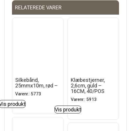
RELATEREDE VARER
Silkebånd,
Klæbestjerner,
25mmx10m, rød –
2,6cm, guld –
16CM, 40/POS
Varenr.: 5773
Varenr.: 5913
Vis produkt
Vis produkt