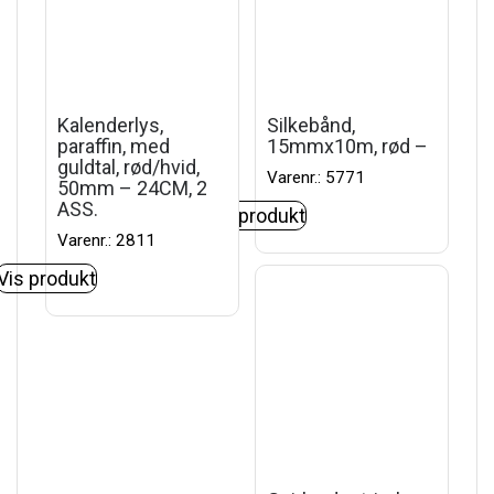
Kalenderlys,
Silkebånd,
paraffin, med
15mmx10m, rød –
guldtal, rød/hvid,
Varenr.: 5771
50mm – 24CM, 2
ASS.
Vis produkt
Varenr.: 2811
Vis produkt