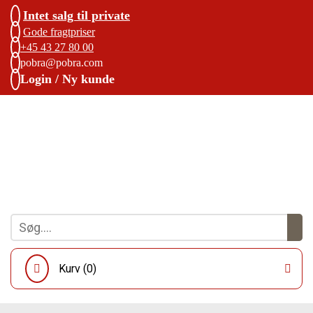
Intet salg til private
Gode fragtpriser
+45 43 27 80 00
pobra@pobra.com
Login / Ny kunde
Kurv (
0
)