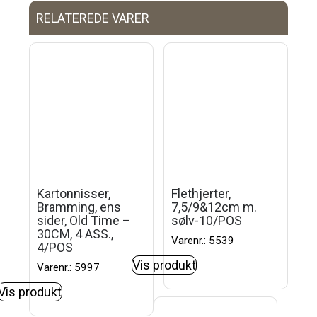
RELATEREDE VARER
Kartonnisser,
Flethjerter,
Bramming, ens
7,5/9&12cm m.
sider, Old Time –
sølv-10/POS
30CM, 4 ASS.,
Varenr.: 5539
4/POS
Vis produkt
Varenr.: 5997
Vis produkt