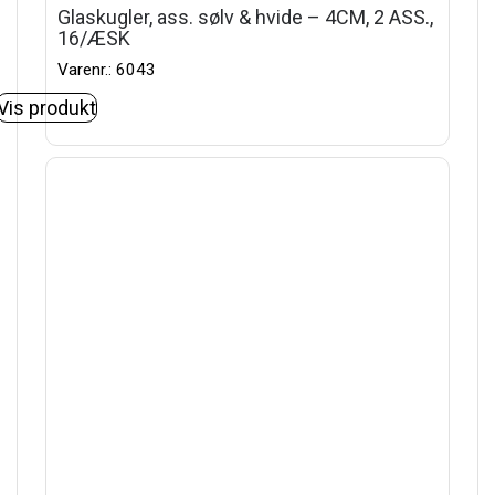
Glaskugler, ass. sølv & hvide – 4CM, 2 ASS.,
16/ÆSK
Varenr.: 6043
Vis produkt