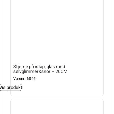
Stjerne på istap, glas med
sølvglimmer&snor – 20CM
Varenr.: 6046
Vis produkt