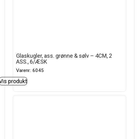
Glaskugler, ass. grønne & sølv – 4CM, 2
ASS., 6/ÆSK
Varenr.: 6045
Vis produkt