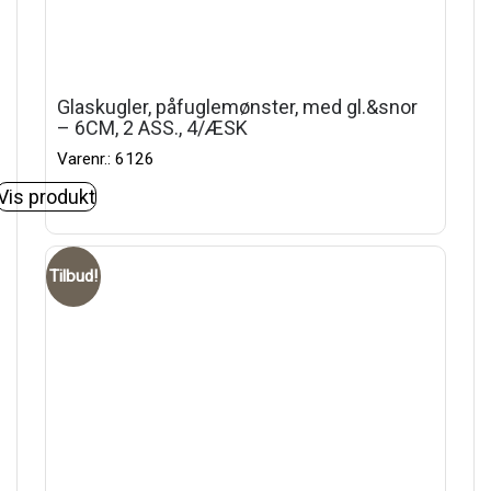
Glaskugler, påfuglemønster, med gl.&snor
– 6CM, 2 ASS., 4/ÆSK
Varenr.: 6126
Vis produkt
Tilbud!