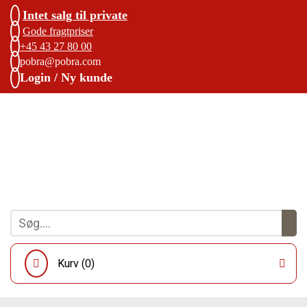
Intet salg til private
Gode fragtpriser
+45 43 27 80 00
pobra@pobra.com
Login / Ny kunde
Kurv (
0
)