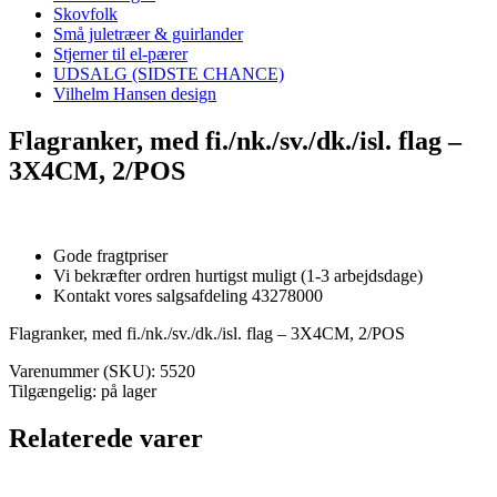
Skovfolk
Små juletræer & guirlander
Stjerner til el-pærer
UDSALG (SIDSTE CHANCE)
Vilhelm Hansen design
Flagranker, med fi./nk./sv./dk./isl. flag –
3X4CM, 2/POS
Gode fragtpriser
Vi bekræfter ordren hurtigst muligt (1-3 arbejdsdage)
Kontakt vores salgsafdeling 43278000
Flagranker, med fi./nk./sv./dk./isl. flag – 3X4CM, 2/POS
Varenummer (SKU):
5520
Tilgængelig: på lager
Relaterede varer