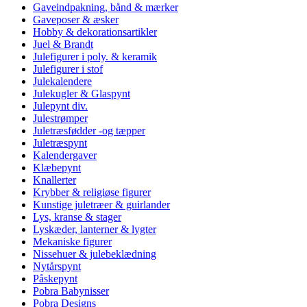
Gaveindpakning, bånd & mærker
Gaveposer & æsker
Hobby & dekorationsartikler
Juel & Brandt
Julefigurer i poly. & keramik
Julefigurer i stof
Julekalendere
Julekugler & Glaspynt
Julepynt div.
Julestrømper
Juletræsfødder -og tæpper
Juletræspynt
Kalendergaver
Klæbepynt
Knallerter
Krybber & religiøse figurer
Kunstige juletræer & guirlander
Lys, kranse & stager
Lyskæder, lanterner & lygter
Mekaniske figurer
Nissehuer & julebeklædning
Nytårspynt
Påskepynt
Pobra Babynisser
Pobra Designs