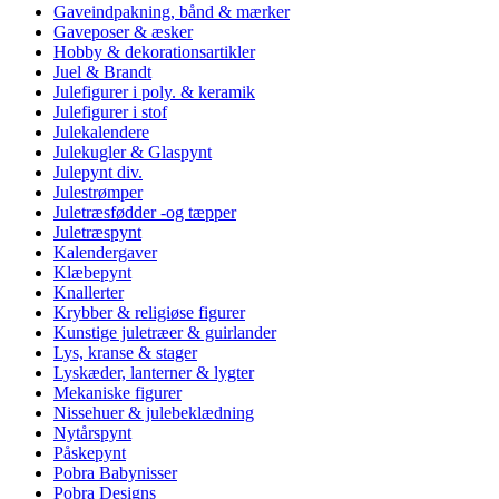
Gaveindpakning, bånd & mærker
Gaveposer & æsker
Hobby & dekorationsartikler
Juel & Brandt
Julefigurer i poly. & keramik
Julefigurer i stof
Julekalendere
Julekugler & Glaspynt
Julepynt div.
Julestrømper
Juletræsfødder -og tæpper
Juletræspynt
Kalendergaver
Klæbepynt
Knallerter
Krybber & religiøse figurer
Kunstige juletræer & guirlander
Lys, kranse & stager
Lyskæder, lanterner & lygter
Mekaniske figurer
Nissehuer & julebeklædning
Nytårspynt
Påskepynt
Pobra Babynisser
Pobra Designs