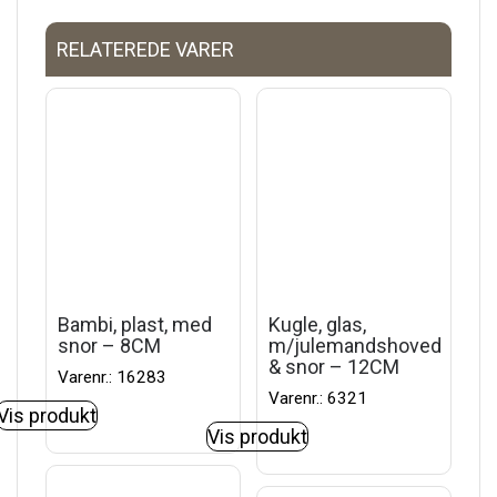
RELATEREDE VARER
Bambi, plast, med
Kugle, glas,
snor – 8CM
m/julemandshoved
& snor – 12CM
Varenr.: 16283
Varenr.: 6321
Vis produkt
Vis produkt