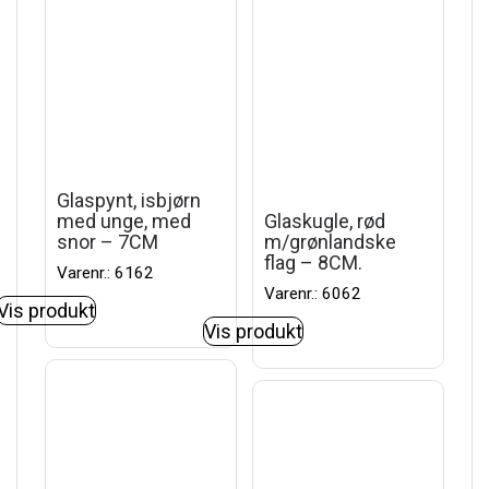
Glaspynt, isbjørn
med unge, med
Glaskugle, rød
snor – 7CM
m/grønlandske
flag – 8CM.
Varenr.: 6162
Varenr.: 6062
Vis produkt
Vis produkt