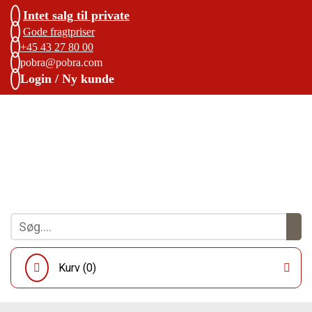
Intet salg til private
Gode fragtpriser
+45 43 27 80 00
pobra@pobra.com
Login / Ny kunde
Kurv (
0
)