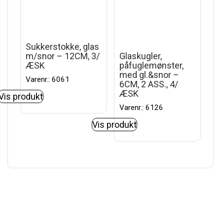
Sukkerstokke, glas
m/snor – 12CM, 3/
Glaskugler,
ÆSK
påfuglemønster,
med gl.&snor –
Varenr.: 6061
6CM, 2 ASS., 4/
ÆSK
Vis produkt
Varenr.: 6126
Vis produkt