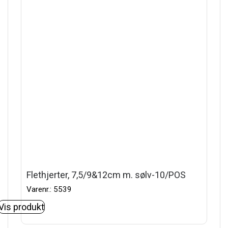
Flethjerter, 7,5/9&12cm m. sølv-10/POS
Varenr.: 5539
Vis produkt