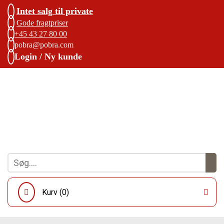
Intet salg til private
Gode fragtpriser
+45 43 27 80 00
pobra@pobra.com
Login / Ny kunde
Kurv (
0
)