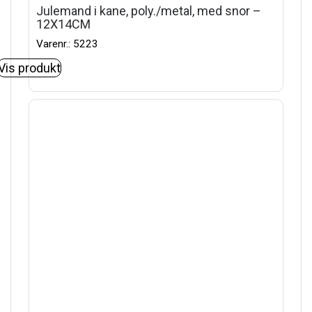
Julemand i kane, poly./metal, med snor –
12X14CM
Varenr.: 5223
Vis produkt