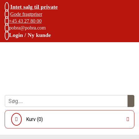
Intet salg til private
Gode fragtpriser
+45 43 27 80 00
pobra@pobra.com
Login / Ny kunde
Kurv (
0
)