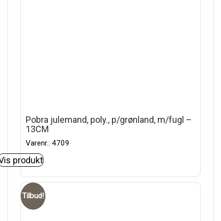
Pobra julemand, poly., p/grønland, m/fugl –
13CM
Varenr.: 4709
Vis produkt
Tilbud!