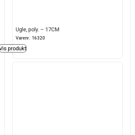
Ugle, poly. – 17CM
Varenr.: 16320
Vis produkt