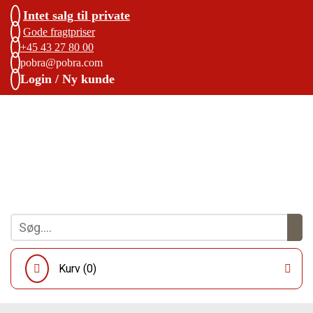
Intet salg til private
Gode fragtpriser
+45 43 27 80 00
pobra@pobra.com
Login / Ny kunde
Kurv (
0
)