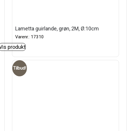
Lametta guirlande, grøn, 2M, Ø:10cm
Varenr.: 17310
Vis produkt
Tilbud!