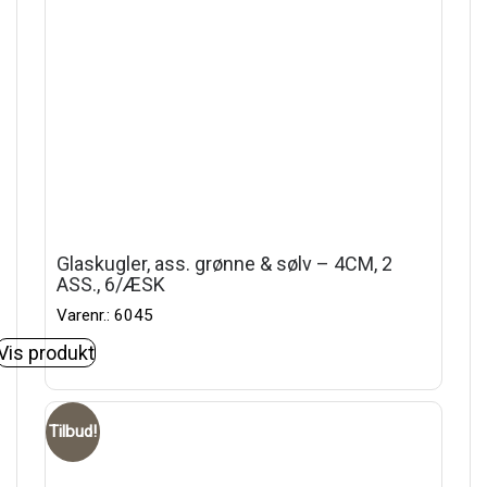
Glaskugler, ass. grønne & sølv – 4CM, 2
ASS., 6/ÆSK
Varenr.: 6045
Vis produkt
Tilbud!