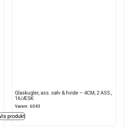
Glaskugler, ass. sølv & hvide – 4CM, 2 ASS.,
16/ÆSK
Varenr.: 6043
Vis produkt