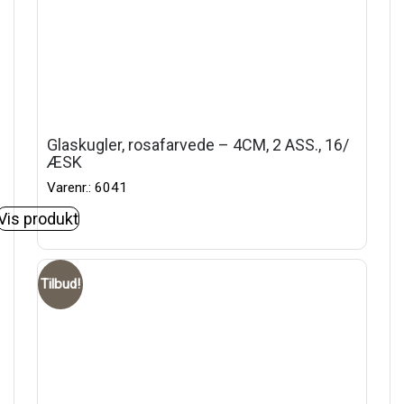
Glaskugler, rosafarvede – 4CM, 2 ASS., 16/
ÆSK
Varenr.: 6041
Vis produkt
Tilbud!