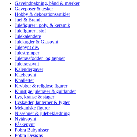
Gaveindpakning, bånd & mærker
Gaveposer & æsker
Hobby & dekorationsartikler
Juel & Brandt
Julefigurer i poly. & keramik
Julefigurer i stof
Julekalendere
Julekugler & Glaspynt
Julepynt div.
Julestrømper
Juletræsfødder -og tæpper
Juletræspynt
Kalendergaver
Klæbepynt
Knallerter
Krybber & religiøse figurer
Kunstige juletræer & guirlander
Lys, kranse & stager
Lyskæder, lanterner & lygter
Mekaniske figurer
Nissehuer & julebeklædning
Nytårspynt
Påskepynt
Pobra Babynisser
Pobra Designs