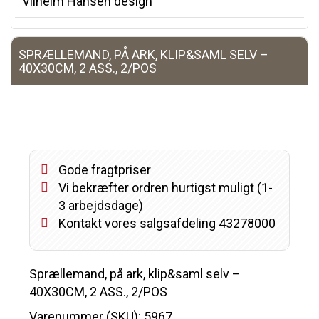
Vilhelm Hansen design
SPRÆLLEMAND, PÅ ARK, KLIP&SAML SELV –
40X30CM, 2 ASS., 2/POS
Gode fragtpriser
Vi bekræfter ordren hurtigst muligt (1-
3 arbejdsdage)
Kontakt vores salgsafdeling 43278000
Sprællemand, på ark, klip&saml selv –
40X30CM, 2 ASS., 2/POS
Varenummer (SKU):
5967