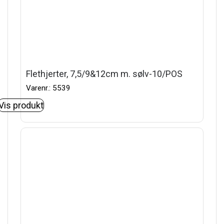
Flethjerter, 7,5/9&12cm m. sølv-10/POS
Varenr.: 5539
Vis produkt