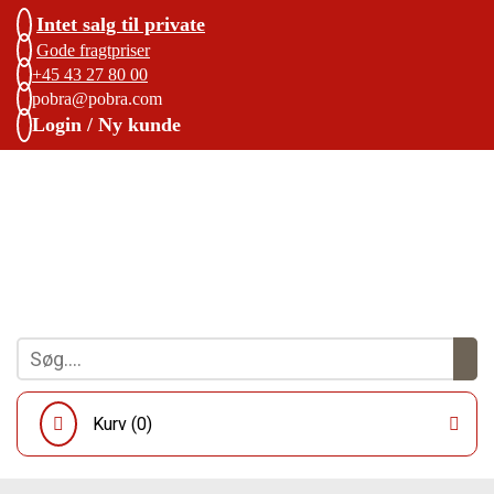
Intet salg til private
Gode fragtpriser
+45 43 27 80 00
pobra@pobra.com
Login / Ny kunde
Kurv (
0
)