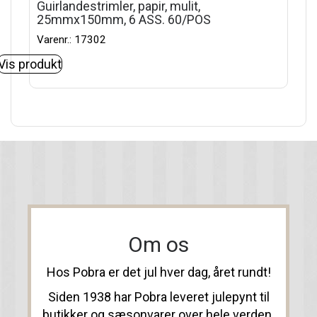
Guirlandestrimler, papir, mulit,
25mmx150mm, 6 ASS. 60/POS
Varenr.: 17302
Vis produkt
Om os
Hos Pobra er det jul hver dag, året rundt!
Siden 1938 har Pobra leveret julepynt til
butikker og sæsonvarer over hele verden.