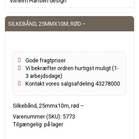
Vilhelm Hansen design
SILKEBÅND, 25MMX10M, RØD –
Gode fragtpriser
Vi bekræfter ordren hurtigst muligt (1-
3 arbejdsdage)
Kontakt vores salgsafdeling 43278000
Silkebånd, 25mmx10m, rød –
Varenummer (SKU):
5773
Tilgængelig: på lager