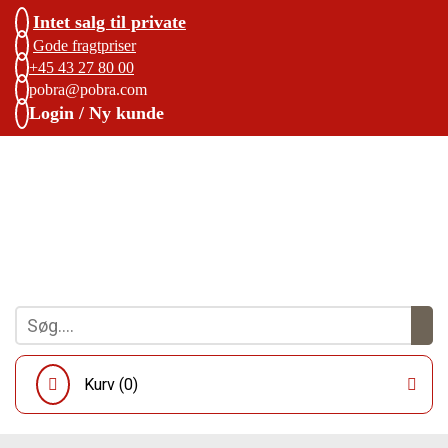
Intet salg til private
Gode fragtpriser
+45 43 27 80 00
pobra@pobra.com
Login / Ny kunde
Kurv (
0
)