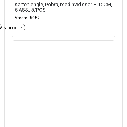
Karton engle, Pobra, med hvid snor – 15CM,
5 ASS., 5/POS
Varenr.: 5952
Vis produkt