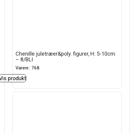
Chenille juletræer&poly. figurer, H: 5-10cm
– 8/BLI
Varenr.: 768
Vis produkt