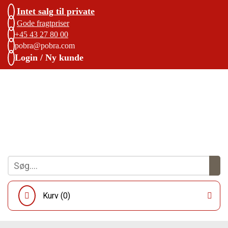
Intet salg til private
Gode fragtpriser
+45 43 27 80 00
pobra@pobra.com
Login / Ny kunde
Kurv (
0
)