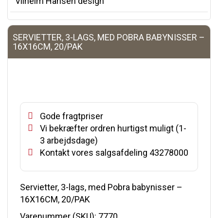
Vilhelm Hansen design
SERVIETTER, 3-LAGS, MED POBRA BABYNISSER –
16X16CM, 20/PAK
Gode fragtpriser
Vi bekræfter ordren hurtigst muligt (1-
3 arbejdsdage)
Kontakt vores salgsafdeling 43278000
Servietter, 3-lags, med Pobra babynisser –
16X16CM, 20/PAK
Varenummer (SKU):
7770