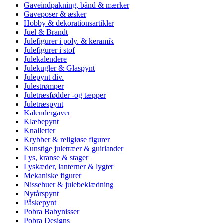
Gaveindpakning, bånd & mærker
Gaveposer & æsker
Hobby & dekorationsartikler
Juel & Brandt
Julefigurer i poly. & keramik
Julefigurer i stof
Julekalendere
Julekugler & Glaspynt
Julepynt div.
Julestrømper
Juletræsfødder -og tæpper
Juletræspynt
Kalendergaver
Klæbepynt
Knallerter
Krybber & religiøse figurer
Kunstige juletræer & guirlander
Lys, kranse & stager
Lyskæder, lanterner & lygter
Mekaniske figurer
Nissehuer & julebeklædning
Nytårspynt
Påskepynt
Pobra Babynisser
Pobra Designs