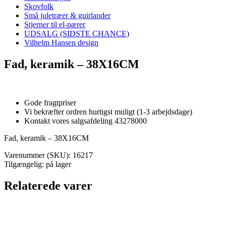
Skovfolk
Små juletræer & guirlander
Stjerner til el-pærer
UDSALG (SIDSTE CHANCE)
Vilhelm Hansen design
Fad, keramik – 38X16CM
Gode fragtpriser
Vi bekræfter ordren hurtigst muligt (1-3 arbejdsdage)
Kontakt vores salgsafdeling 43278000
Fad, keramik – 38X16CM
Varenummer (SKU):
16217
Tilgængelig: på lager
Relaterede varer