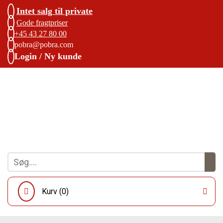
Intet salg til private
Gode fragtpriser
+45 43 27 80 00
pobra@pobra.com
Login / Ny kunde
Kurv (
0
)