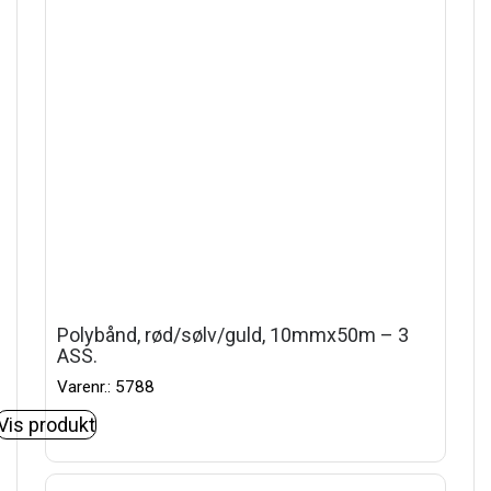
Polybånd, rød/sølv/guld, 10mmx50m – 3
ASS.
Varenr.: 5788
Vis produkt