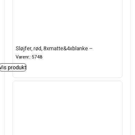
Sløjfer, rød, 8xmatte&4xblanke –
Varenr.: 5748
Vis produkt