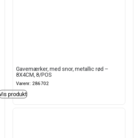
Gavemærker, med snor, metallic rød –
8X4CM, 8/POS
Varenr.: 286702
Vis produkt