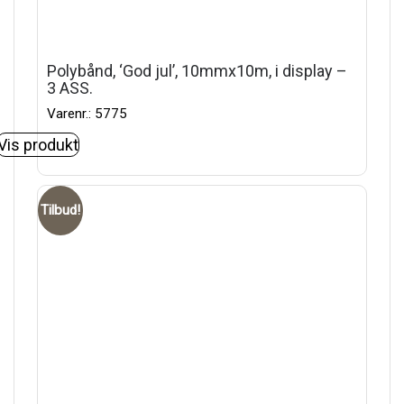
Polybånd, ‘God jul’, 10mmx10m, i display –
3 ASS.
Varenr.: 5775
Vis produkt
Tilbud!