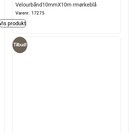
Velourbånd10mmX10m rmørkeblå
Varenr.: 17275
Vis produkt
Tilbud!