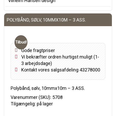
Vilhelm Hansen design
POLYBÅND, SØLV, 10MMX10M – 3 ASS.
Tilbud!
Gode fragtpriser
Vi bekræfter ordren hurtigst muligt (1-
3 arbejdsdage)
Kontakt vores salgsafdeling 43278000
Polybånd, sølv, 10mmx10m – 3 ASS.
Varenummer (SKU):
5708
Tilgængelig: på lager