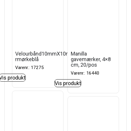
Velourbånd10mmX10m
Manilla
rmørkeblå
gavemærker, 4×8
cm, 20/pos
Varenr.: 17275
Varenr.: 16440
Vis produkt
Vis produkt