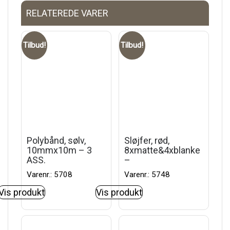
RELATEREDE VARER
Tilbud!
Tilbud!
Polybånd, sølv,
Sløjfer, rød,
10mmx10m – 3
8xmatte&4xblanke
ASS.
–
Varenr.: 5708
Varenr.: 5748
Vis produkt
Vis produkt