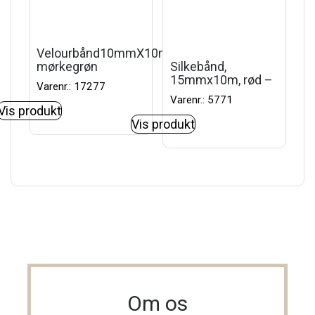
Velourbånd10mmX10m
mørkegrøn
Silkebånd,
15mmx10m, rød –
Varenr.: 17277
Varenr.: 5771
Vis produkt
Vis produkt
Om os