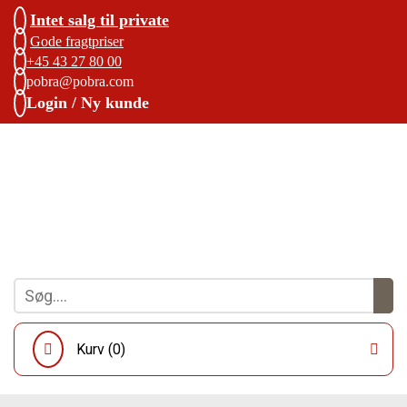
Intet salg til private
Gode fragtpriser
+45 43 27 80 00
pobra@pobra.com
Login / Ny kunde
Kurv (
0
)