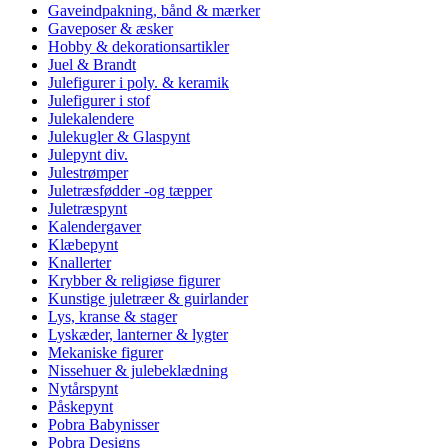
Gaveindpakning, bånd & mærker
Gaveposer & æsker
Hobby & dekorationsartikler
Juel & Brandt
Julefigurer i poly. & keramik
Julefigurer i stof
Julekalendere
Julekugler & Glaspynt
Julepynt div.
Julestrømper
Juletræsfødder -og tæpper
Juletræspynt
Kalendergaver
Klæbepynt
Knallerter
Krybber & religiøse figurer
Kunstige juletræer & guirlander
Lys, kranse & stager
Lyskæder, lanterner & lygter
Mekaniske figurer
Nissehuer & julebeklædning
Nytårspynt
Påskepynt
Pobra Babynisser
Pobra Designs