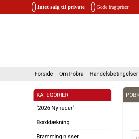
Intet salg til private
Gode fragtpriser
Forside
Om Pobra
Handelsbetingelser
KATEGORIER
POBR
'2026 Nyheder'
Borddækning
Bramming nisser