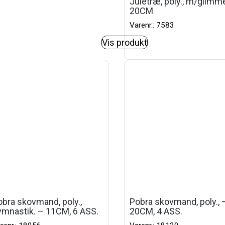
Juletræ, poly., m/glimm
20CM
Varenr.: 7583
Vis produkt
bra skovmand, poly.,
Pobra skovmand, poly., 
ymnastik. – 11CM, 6 ASS.
20CM, 4 ASS.