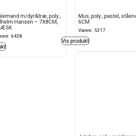
ulemand m/dyr&træ, poly.,
Mus, poly., pastel, ståe
ilhelm Hansen – 7X8CM,
6CM
/ÆSK
Varenr.: 5217
renr.: 6428
Vis produkt
ukt