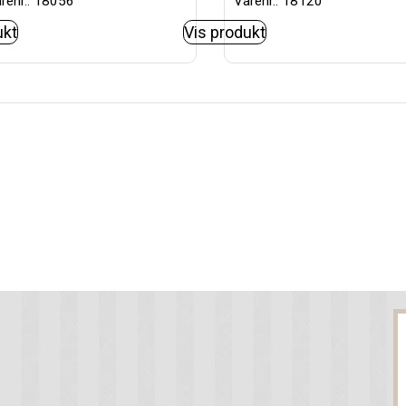
renr.: 18056
Varenr.: 18120
ukt
Vis produkt