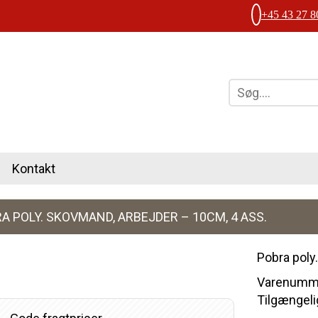
+45 43 27 8
Kontakt
A POLY. SKOVMAND, ARBEJDER – 10CM, 4 ASS.
Pobra poly
Varenumme
Tilgængelig