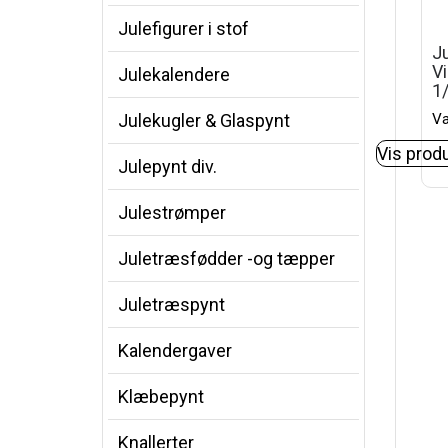
Julefigurer i stof
J
V
Julekalendere
1
Va
Julekugler & Glaspynt
Vis prod
Julepynt div.
Julestrømper
Juletræsfødder -og tæpper
Juletræspynt
Kalendergaver
Klæbepynt
Knallerter