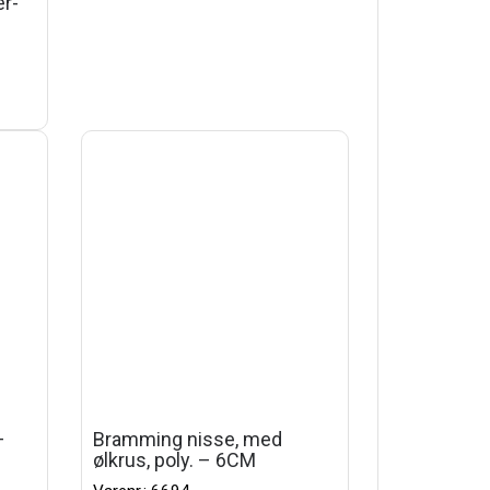
er-
–
Bramming nisse, med
ølkrus, poly. – 6CM