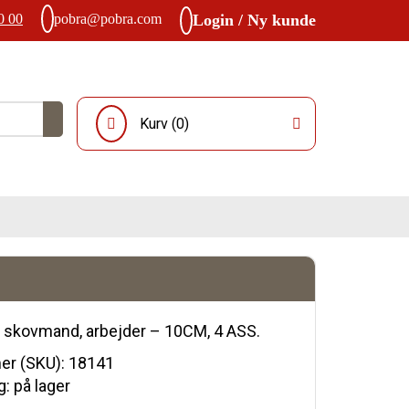
0 00
pobra@pobra.com
Login / Ny kunde
Kurv (
0
)
. skovmand, arbejder – 10CM, 4 ASS.
r (SKU):
18141
: på lager