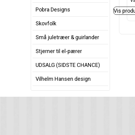
Va
Pobra Designs
Vis prod
Skovfolk
Små juletræer & guirlander
Stjerner til el-pærer
UDSALG (SIDSTE CHANCE)
Vilhelm Hansen design