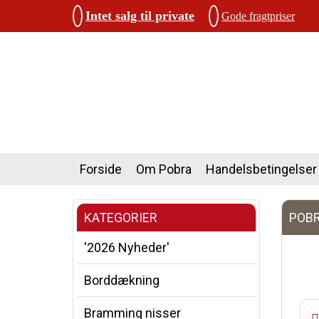
Intet salg til private
Gode fragtpriser
Forside
Om Pobra
Handelsbetingelser
KATEGORIER
POBR
'2026 Nyheder'
Borddækning
Bramming nisser