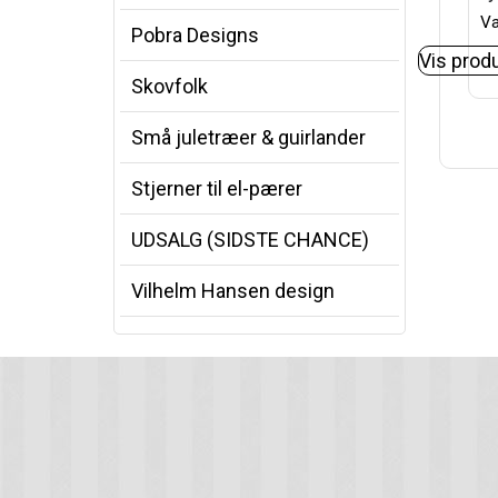
Va
Pobra Designs
Vis prod
Skovfolk
Små juletræer & guirlander
Stjerner til el-pærer
UDSALG (SIDSTE CHANCE)
Vilhelm Hansen design