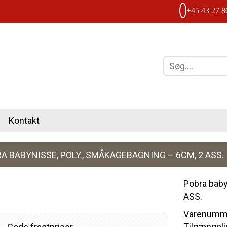
+45 43 27 8
Kontakt
A BABYNISSE, POLY., SMÅKAGEBAGNING – 6CM, 2 ASS.
Pobra baby
ASS.
Varenumme
Tilgængelig