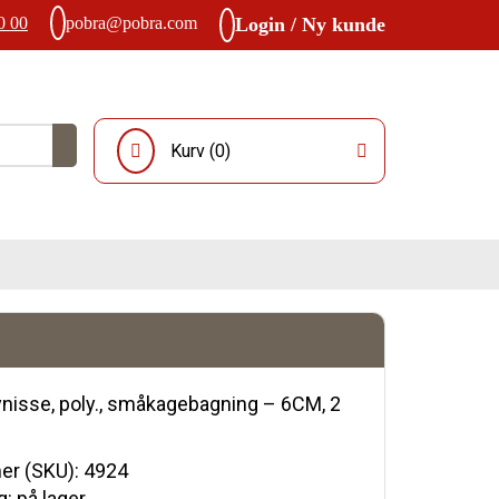
0 00
pobra@pobra.com
Login / Ny kunde
Kurv (
0
)
nisse, poly., småkagebagning – 6CM, 2
r (SKU):
4924
: på lager