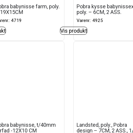
bra babynisse farm, poly.
Pobra kysse babynissex
 19X15CM
poly. – 6CM, 2 ASS.
renr.: 4719
Varenr.: 4925
ukt
Vis produkt
obra babynisse, t/40mm
Landsted, poly., Pobra
yrfad -12X10 CM
design – 7CM, 2 ASS., 1