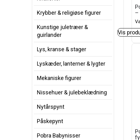
Po
Krybber & religiøse figurer
–
Va
Kunstige juletræer &
Vis prod
guirlander
Lys, kranse & stager
Lyskæder, lanterner & lygter
Mekaniske figurer
Nissehuer & julebeklædning
Nytårspynt
Påskepynt
P
Pobra Babynisser
f