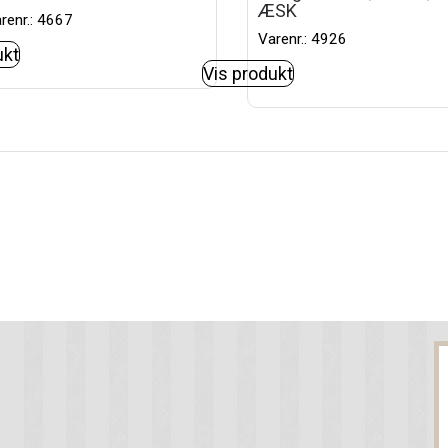
ÆSK
renr.: 4667
Varenr.: 4926
ukt
Vis produkt