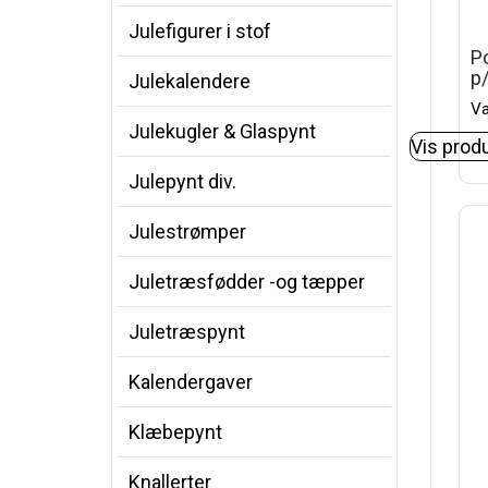
Julefigurer i stof
Po
p
Julekalendere
Va
Julekugler & Glaspynt
Vis prod
Julepynt div.
Julestrømper
Juletræsfødder -og tæpper
Juletræspynt
Kalendergaver
Klæbepynt
Knallerter