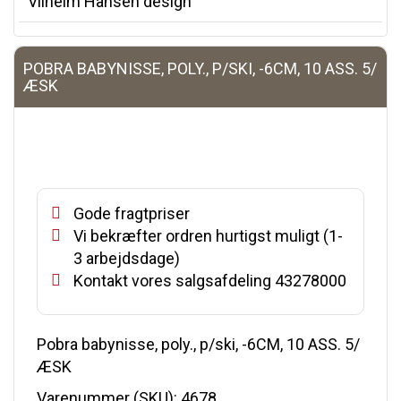
Vilhelm Hansen design
POBRA BABYNISSE, POLY., P/SKI, -6CM, 10 ASS. 5/
ÆSK
Gode fragtpriser
Vi bekræfter ordren hurtigst muligt (1-
3 arbejdsdage)
Kontakt vores salgsafdeling 43278000
Pobra babynisse, poly., p/ski, -6CM, 10 ASS. 5/
ÆSK
Varenummer (SKU):
4678