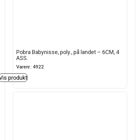
Pobra Babynisse, poly., på landet – 6CM, 4
ASS.
Varenr.: 4922
Vis produkt