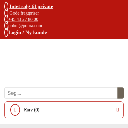
Intet salg til private
Gode fragtpriser
+45 43 27 80 00
pobra@pobra.com
Login / Ny kunde
Kurv (
0
)