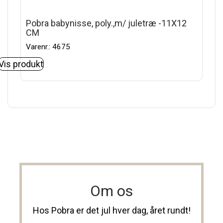
Pobra babynisse, poly.,m/ juletræ -11X12
CM
Varenr.: 4675
Vis produkt
Om os
Hos Pobra er det jul hver dag, året rundt!