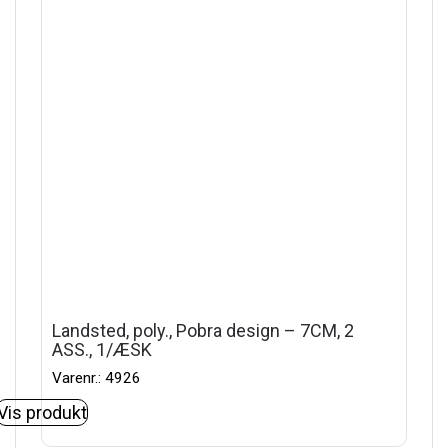
Landsted, poly., Pobra design – 7CM, 2
ASS., 1/ÆSK
Varenr.: 4926
Vis produkt