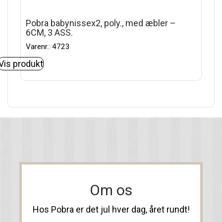
Pobra babynissex2, poly., med æbler –
6CM, 3 ASS.
Varenr.: 4723
Vis produkt
Om os
Hos Pobra er det jul hver dag, året rundt!