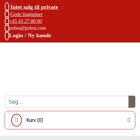
Intet salg til private
Gode fragtpriser
+45 43 27 80 00
pobra@pobra.com
Login / Ny kunde
Kurv (
0
)