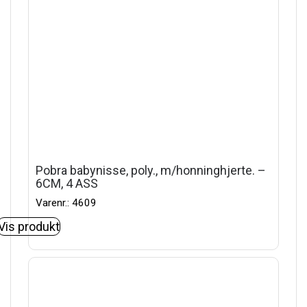
Pobra babynisse, poly., m/honninghjerte. –
6CM, 4 ASS
Varenr.: 4609
Vis produkt