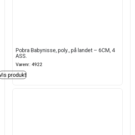
Pobra Babynisse, poly., på landet – 6CM, 4
ASS.
Varenr.: 4922
Vis produkt