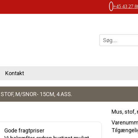
+45 43 27 8
Kontakt
 STOF, M/SNOR- 15CM, 4 ASS.
Mus, stof,
Varenumme
Tilgængelig
Gode fragtpriser