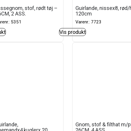
ssegnom, stof, rødt tøj –
Guirlande, nissex8, rød/
6CM, 2 ASS.
120cm
renr.: 5351
Varenr.: 7723
ukt
Vis produkt
irlande,
Gnom, stof & filthat m/p
nemandx4,kuglerx 20,
26CM, 4 ASS.