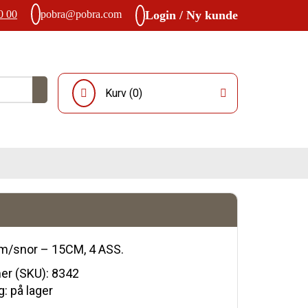
0 00
pobra@pobra.com
Login / Ny kunde
Kurv (
0
)
 m/snor – 15CM, 4 ASS.
r (SKU):
8342
: på lager