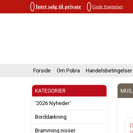
Intet salg til private
Gode fragtpriser
Forside
Om Pobra
Handelsbetingelser
KATEGORIER
MUS,
'2026 Nyheder'
Borddækning
Bramming nisser