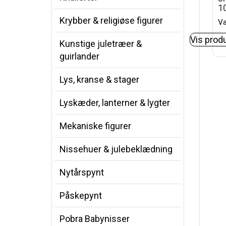
1
Krybber & religiøse figurer
Va
Vis prod
Kunstige juletræer &
guirlander
Lys, kranse & stager
Lyskæder, lanterner & lygter
Mekaniske figurer
Nissehuer & julebeklædning
Nytårspynt
Påskepynt
Pobra Babynisser