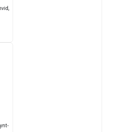
hvid,
ynt-