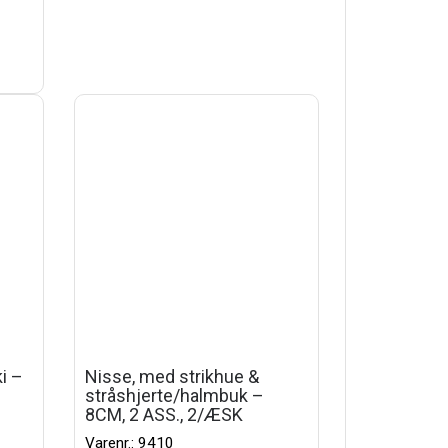
i –
Nisse, med strikhue &
stråshjerte/halmbuk –
8CM, 2 ASS., 2/ÆSK
Varenr.: 9410