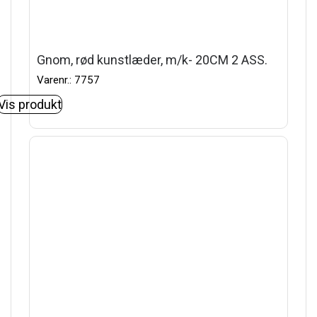
Gnom, rød kunstlæder, m/k- 20CM 2 ASS.
Varenr.: 7757
Vis produkt