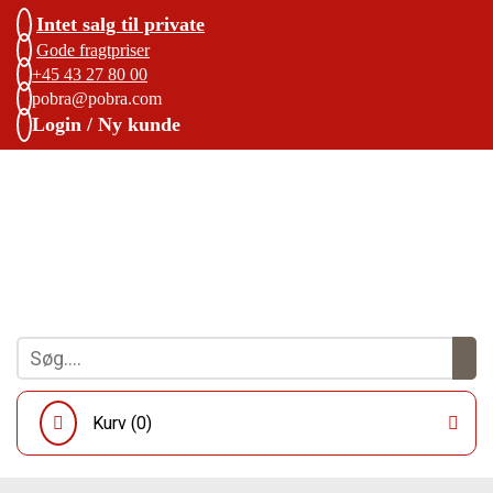
Intet salg til private
Gode fragtpriser
+45 43 27 80 00
pobra@pobra.com
Login / Ny kunde
Kurv (
0
)