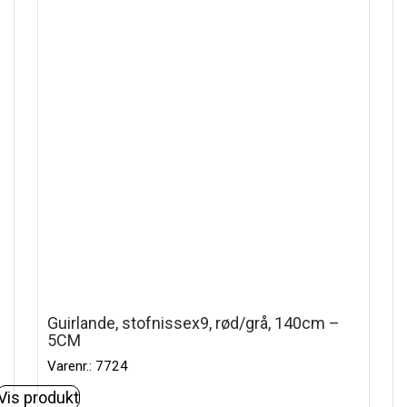
Guirlande, stofnissex9, rød/grå, 140cm –
5CM
Varenr.: 7724
Vis produkt