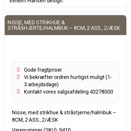
Vilhelm Hansen design
NISSE, MED STRIKHUE &
STRÅSHJERTE/HALMBUK – 8CM, 2 ASS., 2/ÆSK
Gode fragtpriser
Vi bekræfter ordren hurtigst muligt (1-
3 arbejdsdage)
Kontakt vores salgsafdeling 43278000
Nisse, med strikhue & stråstjerne/halmbuk –
8CM, 2 ASS., 2/ÆSK
Varenummer (SKU):
9410