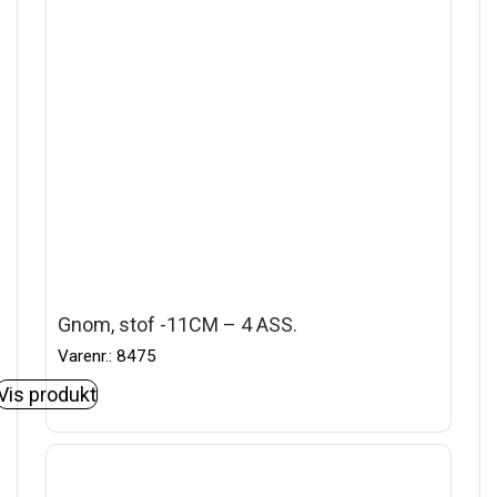
Gnom, stof -11CM – 4 ASS.
Varenr.: 8475
Vis produkt