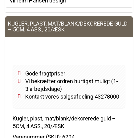
Vilhelm Hansen design
KUGLER, PLAST, MAT/BLANK/DEKOREREDE GULD
– 5CM, 4 ASS., 20/ÆSK
Gode fragtpriser
Vi bekræfter ordren hurtigst muligt (1-
3 arbejdsdage)
Kontakt vores salgsafdeling 43278000
Kugler, plast, mat/blank/dekorerede guld –
5CM, 4 ASS., 20/ÆSK
Varenummer (SKU):
6204