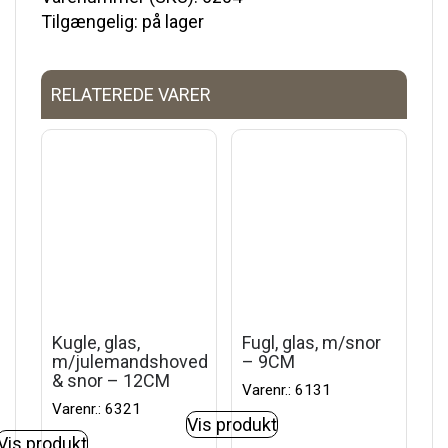
Tilgængelig: på lager
RELATEREDE VARER
Kugle, glas,
Fugl, glas, m/snor
m/julemandshoved
– 9CM
& snor – 12CM
Varenr.: 6131
Varenr.: 6321
Vis produkt
Vis produkt