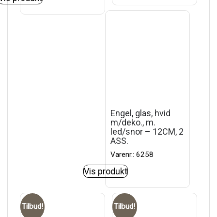
Engel, glas, hvid
m/deko., m.
led/snor – 12CM, 2
ASS.
Varenr.: 6258
Vis produkt
Tilbud!
Tilbud!