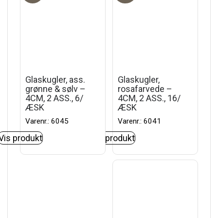
Glaskugler, ass.
Glaskugler,
grønne & sølv –
rosafarvede –
4CM, 2 ASS., 6/
4CM, 2 ASS., 16/
ÆSK
ÆSK
Varenr.: 6045
Varenr.: 6041
Vis produkt
Vis produkt