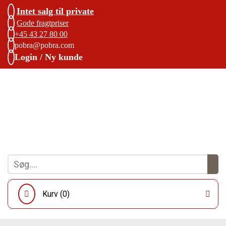
Intet salg til private
Gode fragtpriser
+45 43 27 80 00
pobra@pobra.com
Login / Ny kunde
Kurv (
0
)