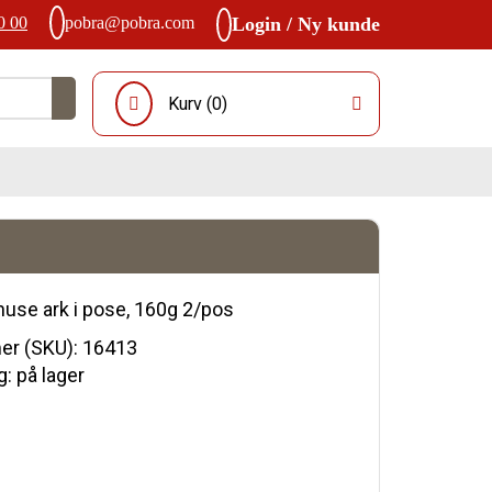
0 00
pobra@pobra.com
Login / Ny kunde
Kurv (
0
)
se ark i pose, 160g 2/pos
r (SKU):
16413
: på lager