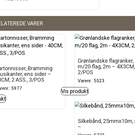
ELATEREDE VARER
Grønlandske flagranker,
m/20 flag, 2m – 4X3CM
artonnisser, Bramming
2/POS
sikanter, ens sider –
0CM, 2 ASS., 3/POS
Varenr.: 5523
renr.: 5977
Vis produkt
ukt
Silkebånd, 25mmx10m, 
–