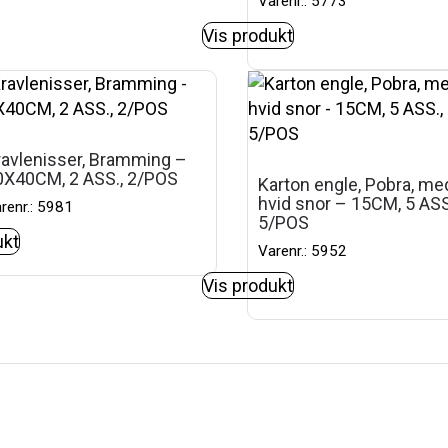
Varenr.: 5773
Vis produkt
ravlenisser, Bramming –
0X40CM, 2 ASS., 2/POS
Karton engle, Pobra, me
hvid snor – 15CM, 5 ASS
renr.: 5981
5/POS
ukt
Varenr.: 5952
Vis produkt