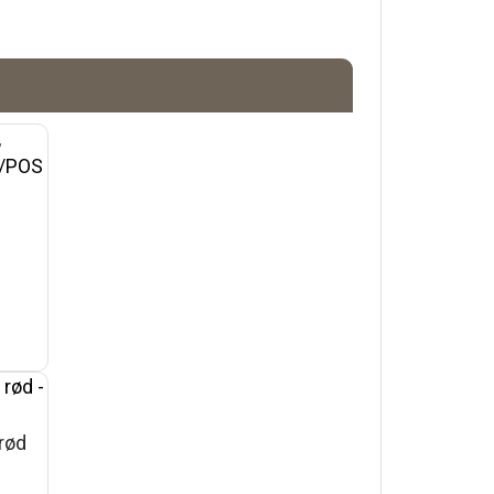
,
rød