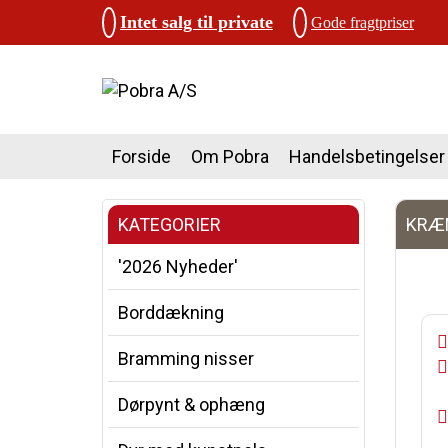
Intet salg til private
Gode fragtpriser
Forside
Om Pobra
Handelsbetingelser
KATEGORIER
KRÆM
'2026 Nyheder'
Borddækning
Bramming nisser
Dørpynt & ophæng