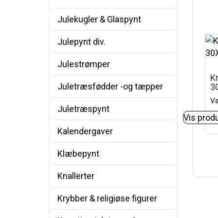
Julekugler & Glaspynt
Julepynt div.
Julestrømper
K
Juletræsfødder -og tæpper
3
Va
Juletræspynt
Vis prod
Kalendergaver
Klæbepynt
Knallerter
Krybber & religiøse figurer