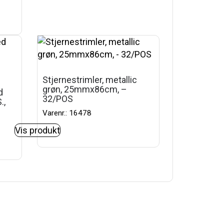
Stjernestrimler, metallic
grøn, 25mmx86cm, –
d
32/POS
.,
Varenr.: 16478
Vis produkt