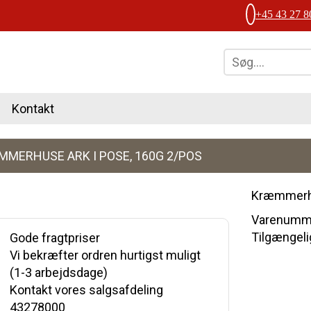
+45 43 27 8
Kontakt
MERHUSE ARK I POSE, 160G 2/POS
Kræmmerhu
Varenumme
Tilgængelig
Gode fragtpriser
Vi bekræfter ordren hurtigst muligt
(1-3 arbejdsdage)
Kontakt vores salgsafdeling
43278000