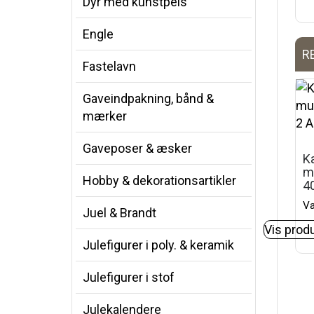
Dyr med kunstpels
Engle
R
Fastelavn
Gaveindpakning, bånd &
mærker
Gaveposer & æsker
K
mu
Hobby & dekorationsartikler
4
Va
Juel & Brandt
Vis prod
Julefigurer i poly. & keramik
Julefigurer i stof
Julekalendere