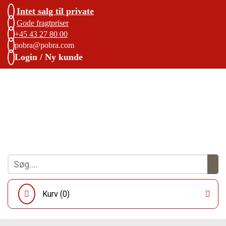
Intet salg til private
Gode fragtpriser
+45 43 27 80 00
pobra@pobra.com
Login / Ny kunde
Kurv (
0
)