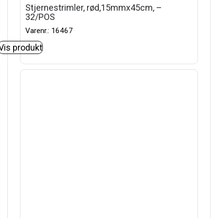
Stjernestrimler, rød,15mmx45cm, –
32/POS
Varenr.: 16467
Vis produkt