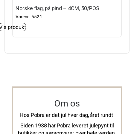
Norske flag, på pind – 4CM, 50/POS
Varenr.: 5521
Vis produkt
Om os
Hos Pobra er det jul hver dag, året rundt!
Siden 1938 har Pobra leveret julepynt til
butikker og sæsonvarer over hele verden.