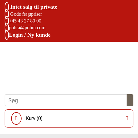
Intet salg til private
Gode fragtpriser
+45 43 27 80 00
pobra@pobra.com
Login / Ny kunde
Kurv (
0
)