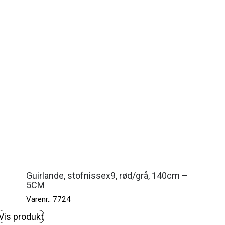
Guirlande, stofnissex9, rød/grå, 140cm –
5CM
Varenr.: 7724
Vis produkt