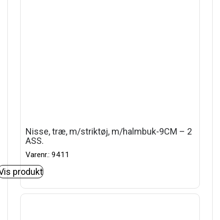
Nisse, træ, m/striktøj, m/halmbuk-9CM – 2
ASS.
Varenr.: 9411
Vis produkt