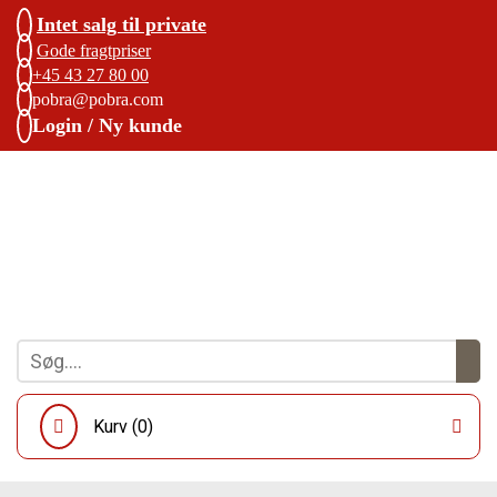
Intet salg til private
Gode fragtpriser
+45 43 27 80 00
pobra@pobra.com
Login / Ny kunde
Kurv (
0
)