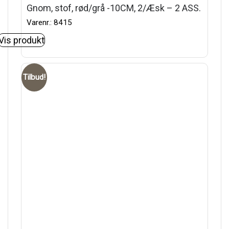
Gnom, stof, rød/grå -10CM, 2/Æsk – 2 ASS.
Varenr.: 8415
Vis produkt
Tilbud!