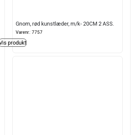
Gnom, rød kunstlæder, m/k- 20CM 2 ASS.
Varenr.: 7757
Vis produkt