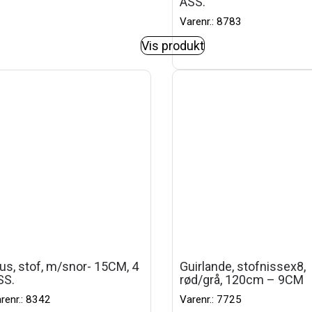
ASS.
Varenr.: 8783
Vis produkt
us, stof, m/snor- 15CM, 4
Guirlande, stofnissex8,
SS.
rød/grå, 120cm – 9CM
renr.: 8342
Varenr.: 7725