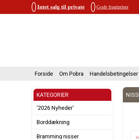
Intet salg til private
Gode fragtpriser
Forside
Om Pobra
Handelsbetingelser
KATEGORIER
NISS
'2026 Nyheder'
Borddækning
Bramming nisser