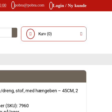
0 00
pobra@pobra.com
Login / Ny kunde
Kurv (
0
)
e/dreng, stof, med hængeben – 45CM, 2
r (SKU):
7960
: på lager