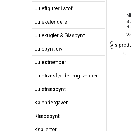
Julefigurer i stof
N
s
Julekalendere
8
Va
Julekugler & Glaspynt
Vis prod
Julepynt div.
Julestrømper
Juletræsfødder -og tæpper
Juletræspynt
Kalendergaver
Klæbepynt
Knallerter