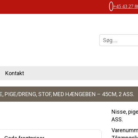
+45 43 27 8
Kontakt
E, PIGE/DRENG, STOF, MED HÆNGEBEN – 45CM, 2 ASS.
Nisse, pig
ASS.
Varenumme
Tilgængelig