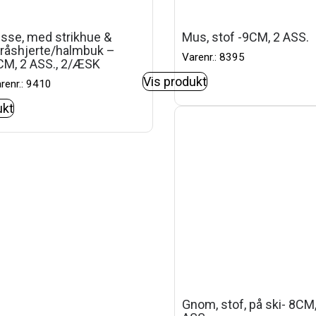
isse, med strikhue &
Mus, stof -9CM, 2 ASS.
tråshjerte/halmbuk –
Varenr.: 8395
CM, 2 ASS., 2/ÆSK
Vis produkt
renr.: 9410
ukt
Gnom, stof, på ski- 8CM,