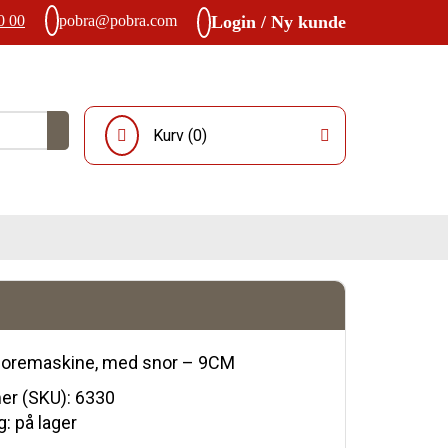
0 00
pobra@pobra.com
Login / Ny kunde
Kurv (
0
)
 boremaskine, med snor – 9CM
r (SKU):
6330
: på lager