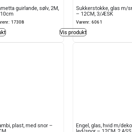
metta guirlande, sølv, 2M,
Sukkerstokke, glas m/s
:10cm
– 12CM, 3/ÆSK
renr.: 17308
Varenr.: 6061
ukt
Vis produkt
mbi, plast, med snor –
Engel, glas, hvid m/deko
CM
led/snor – 12CM, 2 ASS