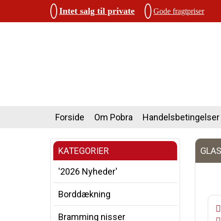
Intet salg til private
Gode fragtpriser
Forside
Om Pobra
Handelsbetingelser
KATEGORIER
GLAS
'2026 Nyheder'
Borddækning
Bramming nisser