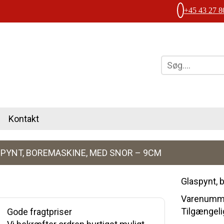
+45 43 27 8
Kontakt
PYNT, BOREMASKINE, MED SNOR – 9CM
Glaspynt,
Varenumme
Tilgængelig
Gode fragtpriser