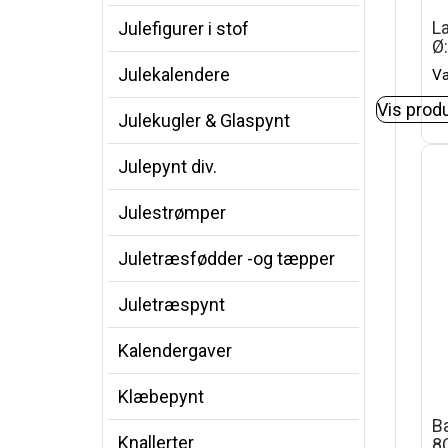
La
Julefigurer i stof
Ø
Julekalendere
Va
Vis prod
Julekugler & Glaspynt
Julepynt div.
Julestrømper
Juletræsfødder -og tæpper
Juletræspynt
Kalendergaver
Klæbepynt
Ba
Knallerter
8