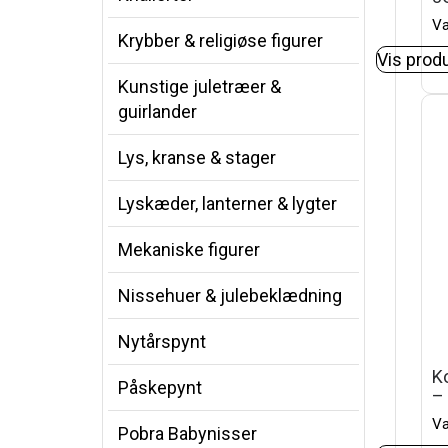
Va
Krybber & religiøse figurer
Vis prod
Kunstige juletræer &
guirlander
Lys, kranse & stager
Lyskæder, lanterner & lygter
Mekaniske figurer
Nissehuer & julebeklædning
Nytårspynt
Ko
Påskepynt
–
Va
Pobra Babynisser