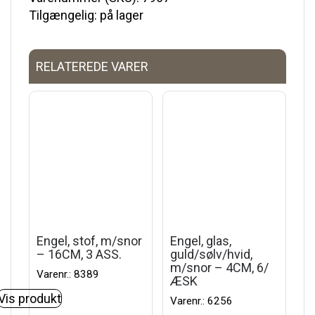
Tilgængelig: på lager
RELATEREDE VARER
Engel, stof, m/snor
Engel, glas,
– 16CM, 3 ASS.
guld/sølv/hvid,
m/snor – 4CM, 6/
Varenr.: 8389
ÆSK
Vis produkt
Varenr.: 6256