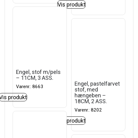
Vis produkt
Engel, stof m/pels
– 11CM, 3 ASS.
Engel, pastelfarvet
Varenr.: 8663
stof, med
hængeben –
Vis produkt
18CM, 2 ASS.
Varenr.: 8202
Vis produkt