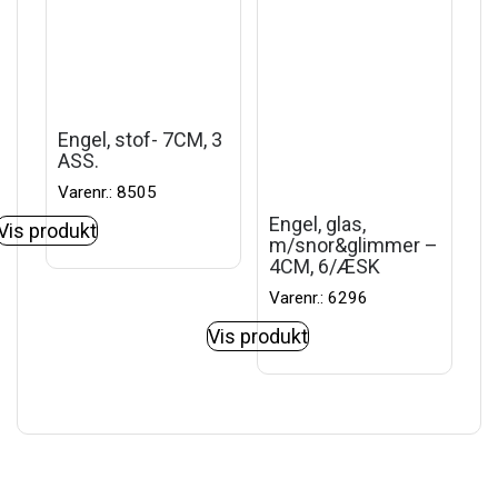
Engel, stof- 7CM, 3
ASS.
Varenr.: 8505
Engel, glas,
Vis produkt
m/snor&glimmer –
4CM, 6/ÆSK
Varenr.: 6296
Vis produkt