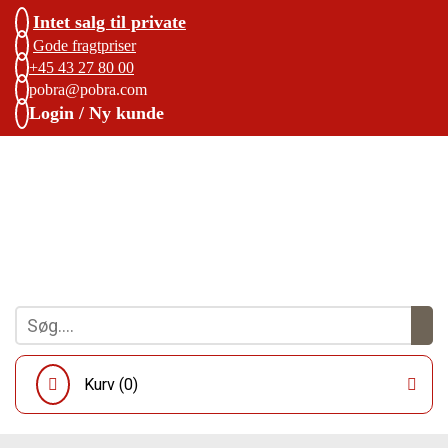
Intet salg til private
Gode fragtpriser
+45 43 27 80 00
pobra@pobra.com
Login / Ny kunde
Kurv (
0
)