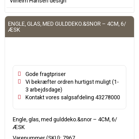
Vilhelm Hansen design
ENGLE, GLAS, MED GULDDEKO.&SNOR – 4CM, 6/
ÆSK
Gode fragtpriser
Vi bekræfter ordren hurtigst muligt (1-
3 arbejdsdage)
Kontakt vores salgsafdeling 43278000
Engle, glas, med gulddeko.&snor – 4CM, 6/
ÆSK
Varenummer (SKU):
7967