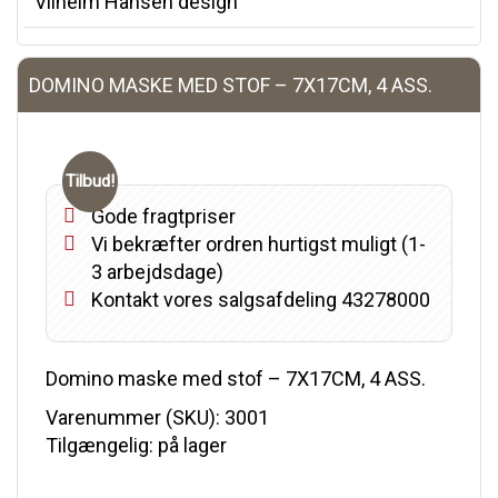
Vilhelm Hansen design
DOMINO MASKE MED STOF – 7X17CM, 4 ASS.
Tilbud!
Gode fragtpriser
Vi bekræfter ordren hurtigst muligt (1-
3 arbejdsdage)
Kontakt vores salgsafdeling 43278000
Domino maske med stof – 7X17CM, 4 ASS.
Varenummer (SKU):
3001
Tilgængelig: på lager