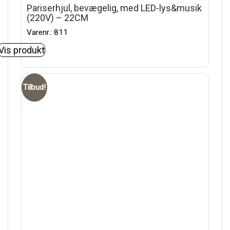
Pariserhjul, bevægelig, med LED-lys&musik
(220V) – 22CM
Varenr.: 811
Vis produkt
Tilbud!