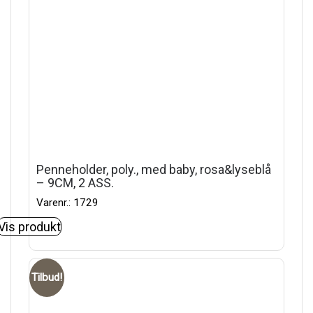
Penneholder, poly., med baby, rosa&lyseblå
– 9CM, 2 ASS.
Varenr.: 1729
Vis produkt
Tilbud!