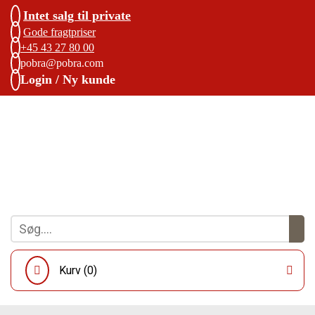
Intet salg til private
Gode fragtpriser
+45 43 27 80 00
pobra@pobra.com
Login / Ny kunde
Kurv (
0
)