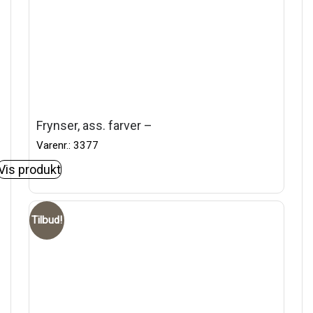
Frynser, ass. farver –
Varenr.: 3377
Vis produkt
Tilbud!