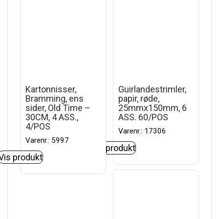
Kartonnisser,
Guirlandestrimler,
Bramming, ens
papir, røde,
sider, Old Time –
25mmx150mm, 6
30CM, 4 ASS.,
ASS. 60/POS
4/POS
Varenr.: 17306
Varenr.: 5997
Vis produkt
Vis produkt