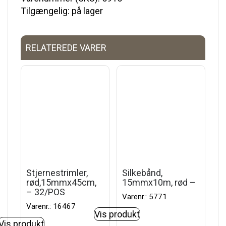
Tilgængelig: på lager
RELATEREDE VARER
Stjernestrimler,
Silkebånd,
rød,15mmx45cm,
15mmx10m, rød –
– 32/POS
Varenr.: 5771
Varenr.: 16467
Vis produkt
Vis produkt