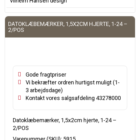
Vilhelm Hansen design
DATOKLÆBEMÆRKER, 1,5X2CM HJERTE, 1-24 –
2/POS
Gode fragtpriser
Vi bekræfter ordren hurtigst muligt (1-
3 arbejdsdage)
Kontakt vores salgsafdeling 43278000
Datoklæbemærker, 1,5x2cm hjerte, 1-24 –
2/POS
Varenummer (SKU):
5915