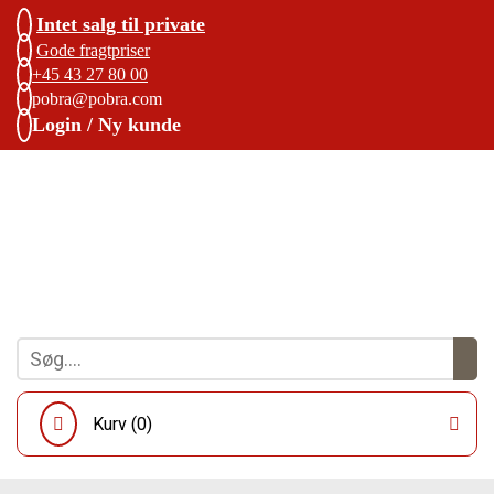
Intet salg til private
Gode fragtpriser
+45 43 27 80 00
pobra@pobra.com
Login / Ny kunde
Kurv (
0
)