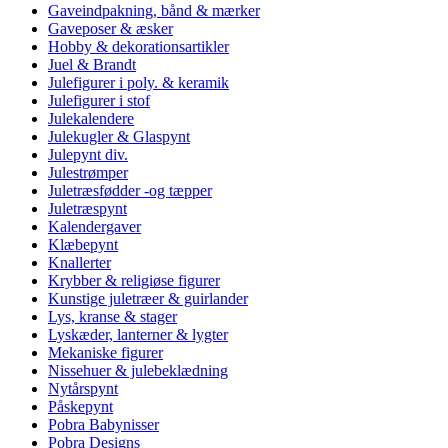
Gaveindpakning, bånd & mærker
Gaveposer & æsker
Hobby & dekorationsartikler
Juel & Brandt
Julefigurer i poly. & keramik
Julefigurer i stof
Julekalendere
Julekugler & Glaspynt
Julepynt div.
Julestrømper
Juletræsfødder -og tæpper
Juletræspynt
Kalendergaver
Klæbepynt
Knallerter
Krybber & religiøse figurer
Kunstige juletræer & guirlander
Lys, kranse & stager
Lyskæder, lanterner & lygter
Mekaniske figurer
Nissehuer & julebeklædning
Nytårspynt
Påskepynt
Pobra Babynisser
Pobra Designs