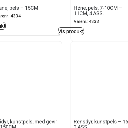
ane, pels – 15CM
Høne, pels, 7-10CM –
11CM, 4 ASS.
renr.: 4334
Varenr.: 4333
ukt
Vis produkt
dyr, kunstpels, med gevir
Rensdyr, kunstpels – 1
 150CM
3 ASS.