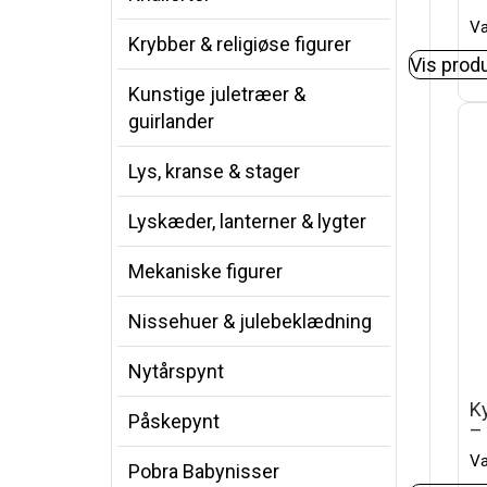
Va
Krybber & religiøse figurer
Vis prod
Kunstige juletræer &
guirlander
Lys, kranse & stager
Lyskæder, lanterner & lygter
Mekaniske figurer
Nissehuer & julebeklædning
Nytårspynt
Ky
Påskepynt
–
Va
Pobra Babynisser