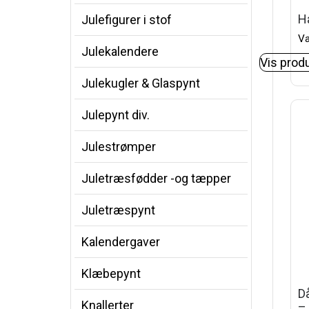
H
Julefigurer i stof
Va
Julekalendere
Vis prod
Julekugler & Glaspynt
Julepynt div.
Julestrømper
Juletræsfødder -og tæpper
Juletræspynt
Kalendergaver
Klæbepynt
Då
Knallerter
–