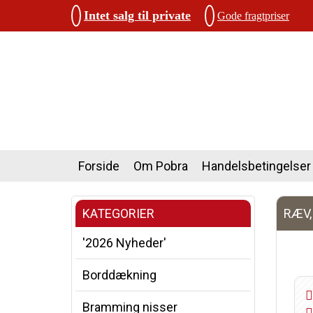
Intet salg til private
Gode fragtpriser
Forside
Om Pobra
Handelsbetingelser
KATEGORIER
RÆV,
'2026 Nyheder'
Borddækning
Bramming nisser