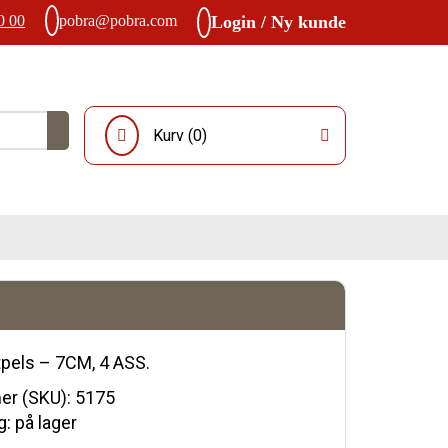
0 00
pobra@pobra.com
Login / Ny kunde
Kurv (
0
)
pels – 7CM, 4 ASS.
r (SKU):
5175
: på lager