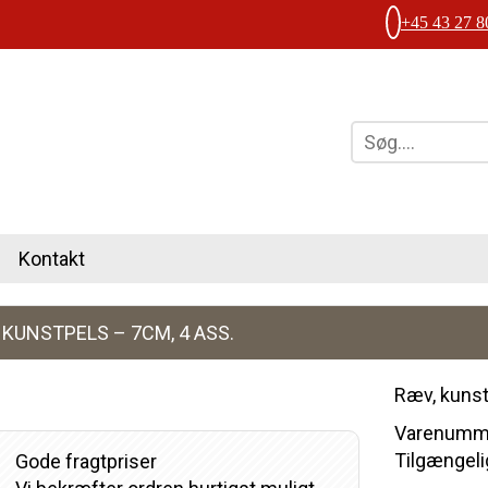
+45 43 27 8
Kontakt
 KUNSTPELS – 7CM, 4 ASS.
Ræv, kunst
Varenumme
Tilgængelig
Gode fragtpriser