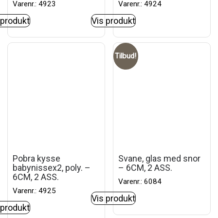
Varenr.: 4923
Varenr.: 4924
 produkt
Vis produkt
Tilbud!
Pobra kysse
Svane, glas med snor
babynissex2, poly. –
– 6CM, 2 ASS.
6CM, 2 ASS.
Varenr.: 6084
Varenr.: 4925
Vis produkt
 produkt