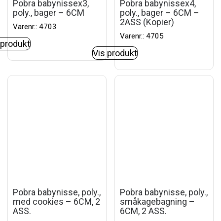
Pobra babynissex3,
Pobra babynissex4,
poly., bager – 6CM
poly., bager – 6CM –
2ASS (Kopier)
Varenr.: 4703
Varenr.: 4705
 produkt
Vis produkt
Pobra babynisse, poly.,
Pobra babynisse, poly.,
med cookies – 6CM, 2
småkagebagning –
ASS.
6CM, 2 ASS.