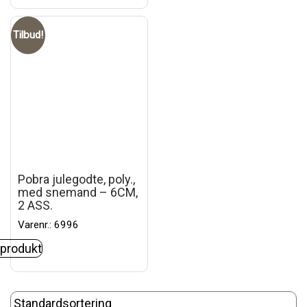
Tilbud!
Pobra julegodte, poly.,
med snemand – 6CM,
2 ASS.
Varenr.: 6996
 produkt