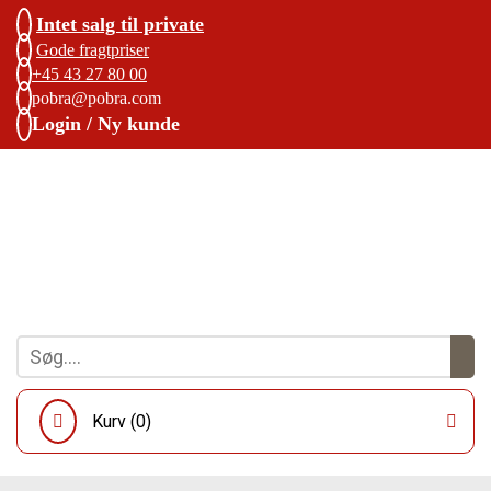
Intet salg til private
Gode fragtpriser
+45 43 27 80 00
pobra@pobra.com
Login / Ny kunde
Kurv (
0
)