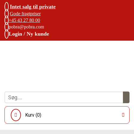
Intet salg til private
Gode fragtpriser
+45 43 27 80 00
pobra@pobra.com
Login / Ny kunde
Kurv (
0
)