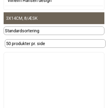
Vilhelm Hansen design
3X14CM, 8/ÆSK