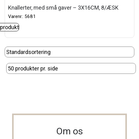
Knallerter, med små gaver – 3X16CM, 8/ÆSK
Varenr.: 5681
 produkt
Om os