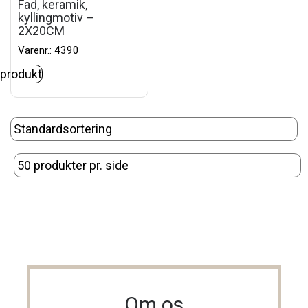
Fad, keramik,
kyllingmotiv –
2X20CM
Varenr.: 4390
 produkt
Om os