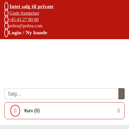
Intet salg til private
Gode fragtpriser
+45 43 27 80 00
pobra@pobra.com
Login / Ny kunde
Kurv (
0
)