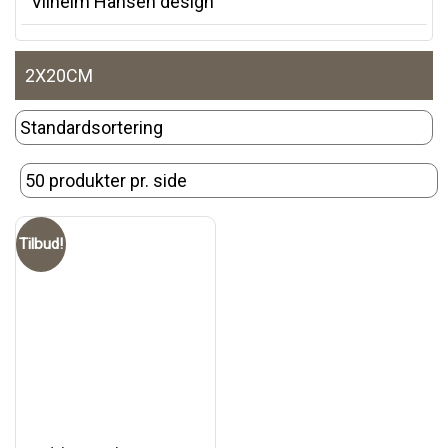
Vilhelm Hansen design
2X20CM
Tilbud!