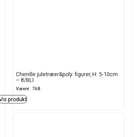
Chenille juletræer&poly. figurer, H: 5-10cm
– 8/BLI
Varenr.: 768
Vis produkt