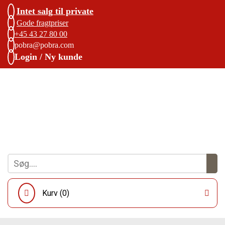
Intet salg til private
Gode fragtpriser
+45 43 27 80 00
pobra@pobra.com
Login / Ny kunde
Kurv (
0
)