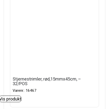
Stjernestrimler, rød,15mmx45cm, –
32/POS
Varenr.: 16467
Vis produkt