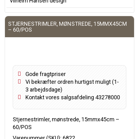
Vilhelm Hansen design
STJERNESTRIMLER, MØNSTREDE, 15MMX45CM
– 60/POS
Gode fragtpriser
Vi bekræfter ordren hurtigst muligt (1-
3 arbejdsdage)
Kontakt vores salgsafdeling 43278000
Stjernestrimler, mønstrede, 15mmx45cm –
60/POS
Varenummer (SKU):
6822