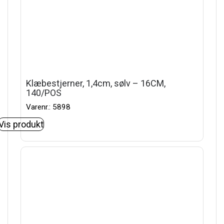
Klæbestjerner, 1,4cm, sølv – 16CM,
140/POS
Varenr.: 5898
Vis produkt