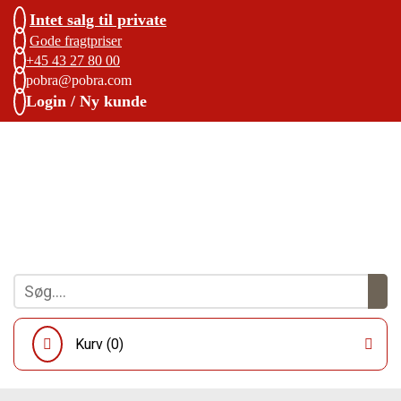
Intet salg til private
Gode fragtpriser
+45 43 27 80 00
pobra@pobra.com
Login / Ny kunde
Kurv (
0
)